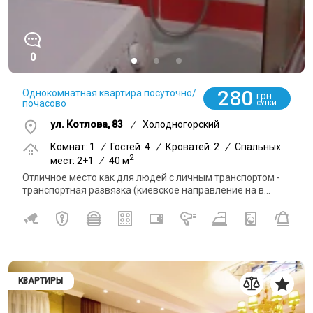
0
280
Однокомнатная квартира посуточно/
грн
почасово
СУТКИ
ул. Котлова, 83
/
Холодногорский
Комнат: 1
/
Гостей: 4
/
Кроватей: 2
/
Спальных
2
мест: 2+1
/
40 м
Отличное место как для людей с личным транспортом -
транспортная развязка (киевское направление на в...
КВАРТИРЫ