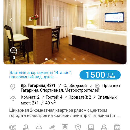
0
1500
Элитные апартаменты "Италия",
грн
панорамный вид, джак...
СУТКИ
пр. Гагарина, 43/1
/
Слободской
/
Проспект
Гагарина, Спортивная, Метростроителей
Комнат: 2
/
Гостей: 4
/
Кроватей: 2
/
Спальных
2
мест: 2+1
/
40 м
Шикарная 2-комнатная квартира рядом с центром
города в новострое на красной линии пр-т Гагарина (ст....