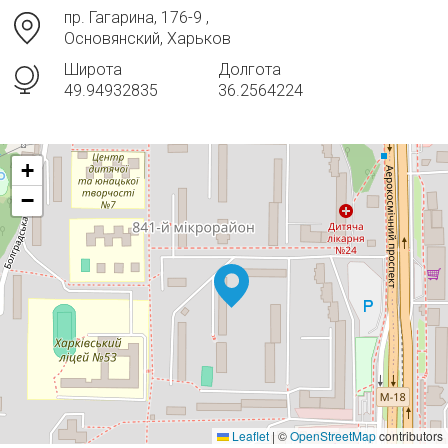
пр. Гагарина, 176-9 ,
Основянский, Харьков
Широта
Долгота
49.94932835
36.2564224
+
−
Leaflet
|
©
OpenStreetMap
contributors