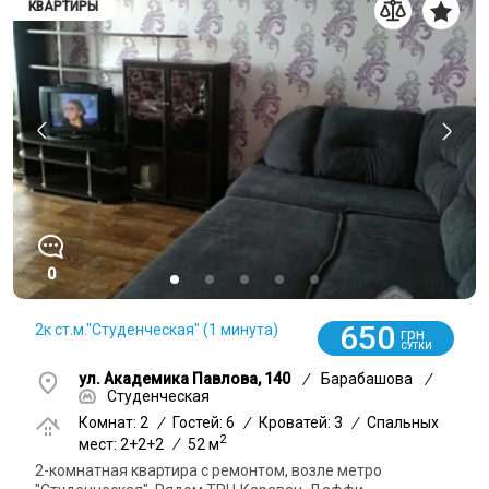
КВАРТИРЫ
0
650
2к ст.м."Студенческая" (1 минута)
грн
СУТКИ
ул. Академика Павлова, 140
/
Барабашова
/
Студенческая
Комнат: 2
/
Гостей: 6
/
Кроватей: 3
/
Спальных
2
мест: 2+2+2
/
52 м
2-комнатная квартира с ремонтом, возле метро