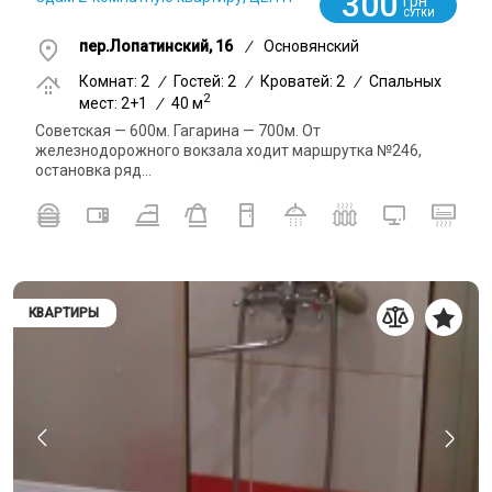
300
грн
СУТКИ
пер.Лопатинский, 16
/
Основянский
Комнат: 2
/
Гостей: 2
/
Кроватей: 2
/
Спальных
2
мест: 2+1
/
40 м
Советская — 600м. Гагарина — 700м. От
железнодорожного вокзала ходит маршрутка №246,
остановка ряд...
КВАРТИРЫ