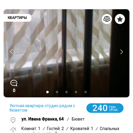
КВАРТИРЫ
0
240
Уютная квартира-cтудио рядом с
грн
бюветом
СУТКИ
ул. Ивана Франка, 64
/
Бювет
Комнат: 1
/
Гостей: 2
/
Кроватей: 1
/
Спальных
2