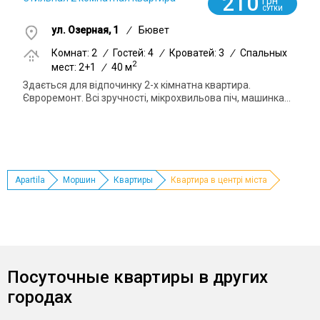
210
грн
СУТКИ
ул. Озерная, 1
/
Бювет
Комнат: 2
/
Гостей: 4
/
Кроватей: 3
/
Спальных
2
мест: 2+1
/
40 м
Здається для відпочинку 2-х кімнатна квартира.
Євроремонт. Всі зручності, мікрохвильова піч, машинка...
Apartila
Моршин
Квартиры
Квартира в центрі міста
Посуточные квартиры в других
городах