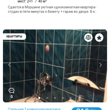
мест: 2+1
/
40 м
Сдается в Моршине уютная однокомнатная квартира-
студио в пяти минутах к бювету + гараж во дворе. В к...
КВАРТИРЫ
0
Стильная 2 комнатная квартира