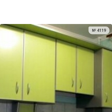
№ 4119