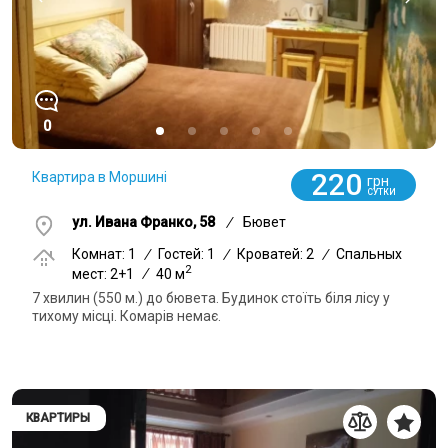
0
220
Квартира в Моршині
грн
СУТКИ
ул. Ивана Франко, 58
/
Бювет
Комнат: 1
/
Гостей: 1
/
Кроватей: 2
/
Спальных
2
мест: 2+1
/
40 м
7 хвилин (550 м.) до бювета. Будинок стоїть біля лісу у
тихому місці. Комарів немає.
КВАРТИРЫ