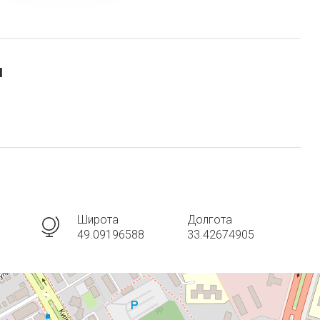
и
Широта
Долгота
49.09196588
33.42674905