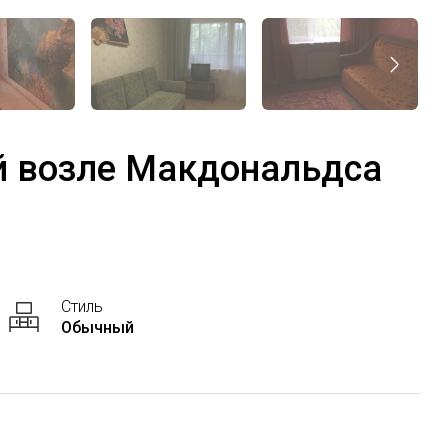
ой возле Макдональдса
Стиль
Обычный