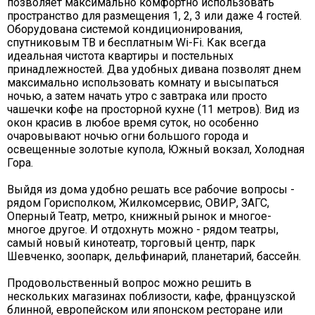
позволяет максимально комфортно использовать
пространство для размещения 1, 2, 3 или даже 4 гостей.
Оборудована системой кондиционирования,
спутниковым ТВ и бесплатным Wi-Fi. Как всегда
идеальная чистота квартиры и постельных
принадлежностей. Два удобных дивана позволят днем
максимально использовать комнату и высыпаться
ночью, а затем начать утро с завтрака или просто
чашечки кофе на просторной кухне (11 метров). Вид из
окон красив в любое время суток, но особенно
очаровывают ночью огни большого города и
освещенные золотые купола, Южный вокзал, Холодная
Гора.
Выйдя из дома удобно решать все рабочие вопросы -
рядом Горисполком, Жилкомсервис, ОВИР, ЗАГС,
Оперный Театр, метро, книжный рынок и многое-
многое другое. И отдохнуть можно - рядом театры,
самый новый кинотеатр, торговый центр, парк
Шевченко, зоопарк, дельфинарий, планетарий, бассейн.
Продовольственный вопрос можно решить в
нескольких магазинах поблизости, кафе, французской
блинной, европейском или японском ресторане или