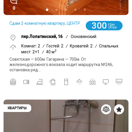
0
300
Сдам 2-комнатную квартиру, ЦЕНТР
грн
СУТКИ
пер.Лопатинский, 16
/
Основянский
Комнат: 2
/
Гостей: 2
/
Кроватей: 2
/
Спальных
2
мест: 2+1
/
40 м
Советская — 600м. Гагарина — 700м. От
железнодорожного вокзала ходит маршрутка №246,
остановка ряд...
КВАРТИРЫ