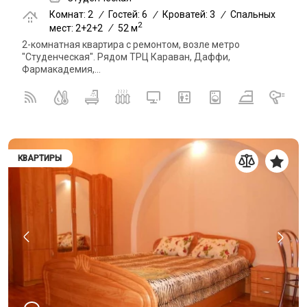
Комнат: 2
/
Гостей: 6
/
Кроватей: 3
/
Спальных
2
мест: 2+2+2
/
52 м
2-комнатная квартира с ремонтом, возле метро
"Студенческая". Рядом ТРЦ Караван, Даффи,
Фармакадемия,...
КВАРТИРЫ