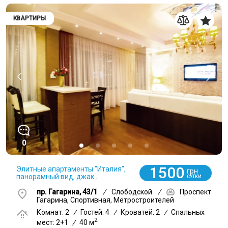
КВАРТИРЫ
0
1500
Элитные апартаменты "Италия",
грн
панорамный вид, джак...
СУТКИ
пр. Гагарина, 43/1
/
Слободской
/
Проспект
Гагарина, Спортивная, Метростроителей
Комнат: 2
/
Гостей: 4
/
Кроватей: 2
/
Спальных
2
мест: 2+1
/
40 м