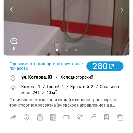
0
280
Однокомнатная квартира посуточно/
грн
почасово
СУТКИ
ул. Котлова, 83
/
Холодногорский
Комнат: 1
/
Гостей: 4
/
Кроватей: 2
/
Спальных
2
мест: 2+1
/
40 м
Отличное место как для людей с личным транспортом -
транспортная развязка (киевское направление на в...