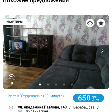
Похожие предложения
КВАРТИРЫ
0
650
2к ст.м."Студенческая" (1 минута)
грн
СУТКИ
ул. Академика Павлова, 140
/
Барабашова
/
Студенческая