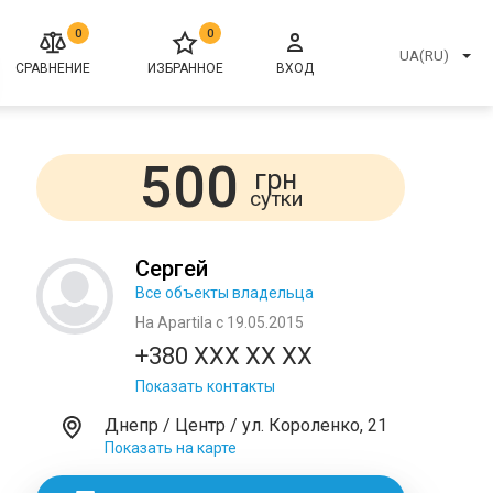
0
0
UA(RU)
СРАВНЕНИЕ
ИЗБРАННОЕ
ВХОД
500
грн
сутки
Сергей
Все объекты владельца
На Apartila с 19.05.2015
+380 XXX XX XX
Показать контакты
Днепр / Центр / ул. Короленко, 21
Показать на карте