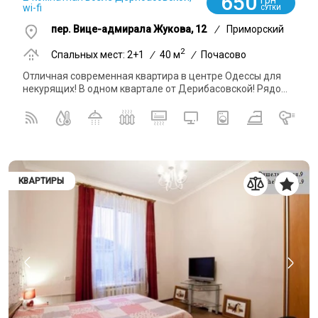
650
грн
wi-fi
СУТКИ
пер. Вице-адмирала Жукова, 12
/
Приморский
2
Спальных мест: 2+1
/
40 м
/
Почасово
Отличная современная квартира в центре Одессы для
некурящих! В одном квартале от Дерибасовской! Рядо...
КВАРТИРЫ