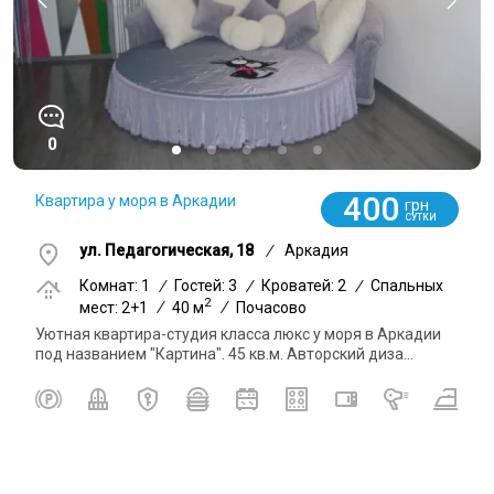
0
400
Квартира у моря в Аркадии
грн
СУТКИ
ул. Педагогическая, 18
/
Аркадия
Комнат: 1
/
Гостей: 3
/
Кроватей: 2
/
Спальных
2
мест: 2+1
/
40 м
/
Почасово
Уютная квартира-студия класса люкс у моря в Аркадии
под названием "Картина". 45 кв.м. Авторский диза...