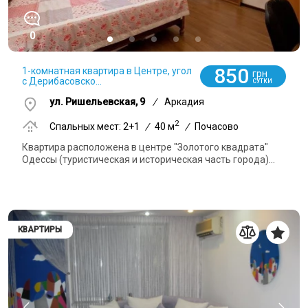
0
850
1-комнатная квартира в Центре, угол
грн
с Дерибасовско...
СУТКИ
ул. Ришельевская, 9
/
Аркадия
2
Спальных мест: 2+1
/
40 м
/
Почасово
Квартира расположена в центре "Золотого квадрата"
Одессы (туристическая и историческая часть города)...
КВАРТИРЫ