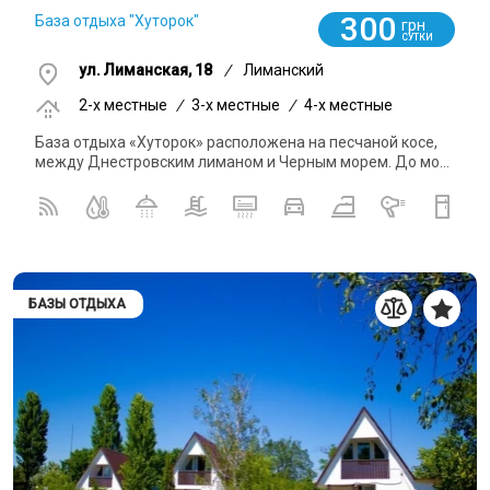
300
База отдыха "Хуторок"
грн
СУТКИ
ул. Лиманская, 18
/
Лиманский
2-x местные
/
3-x местные
/
4-x местные
База отдыха «Хуторок» расположена на песчаной косе,
между Днестровским лиманом и Черным морем. До мо...
БАЗЫ ОТДЫХА