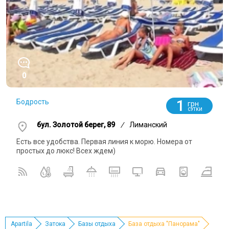
0
1
Бодрость
грн
СУТКИ
бул. Золотой берег, 89
/
Лиманский
Есть все удобства. Первая линия к морю. Номера от
простых до люкс! Всех ждем)
Apartila
Затока
Базы отдыха
База отдыха "Панорама"