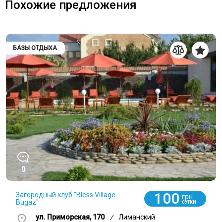
Похожие предложения
БАЗЫ ОТДЫХА
0
100
Загородный клуб "Bless Village
грн
Bugaz"
СУТКИ
ул. Приморская, 170
/
Лиманский