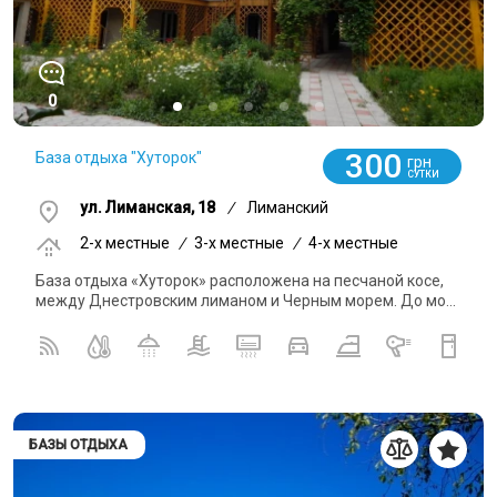
0
300
База отдыха "Хуторок"
грн
СУТКИ
ул. Лиманская, 18
/
Лиманский
2-x местные
/
3-x местные
/
4-x местные
База отдыха «Хуторок» расположена на песчаной косе,
между Днестровским лиманом и Черным морем. До мо...
БАЗЫ ОТДЫХА