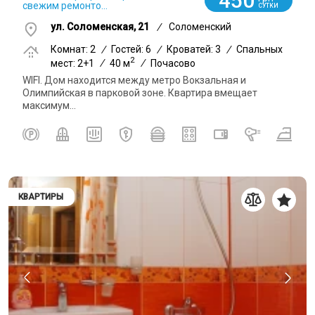
450
свежим ремонто...
СУТКИ
ул. Соломенская, 21
/
Соломенский
Комнат: 2
/
Гостей: 6
/
Кроватей: 3
/
Спальных
2
мест: 2+1
/
40 м
/
Почасово
WIFI. Дом находится между метро Вокзальная и
Олимпийская в парковой зоне. Квартира вмещает
максимум...
КВАРТИРЫ