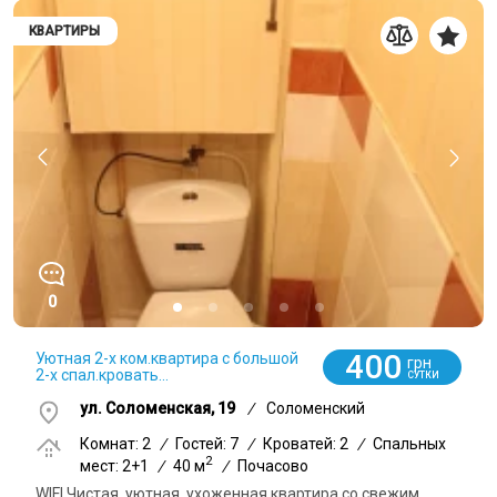
КВАРТИРЫ
0
400
Уютная 2-х ком.квартира с большой
грн
2-х спал.кровать...
СУТКИ
ул. Соломенская, 19
/
Соломенский
Комнат: 2
/
Гостей: 7
/
Кроватей: 2
/
Спальных
2
мест: 2+1
/
40 м
/
Почасово
WIFI.Чистая, уютная, ухоженная квартира со свежим