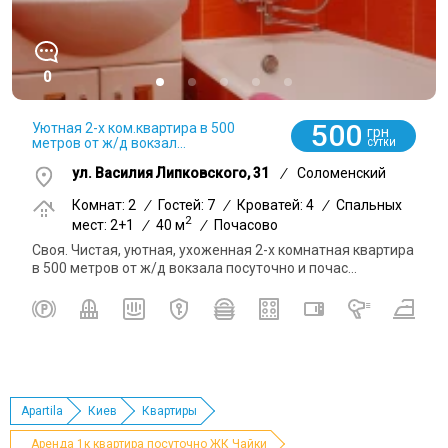
0
500
Уютная 2-х ком.квартира в 500
грн
метров от ж/д вокзал...
СУТКИ
ул. Василия Липковского, 31
/
Соломенский
Комнат: 2
/
Гостей: 7
/
Кроватей: 4
/
Спальных
2
мест: 2+1
/
40 м
/
Почасово
Своя. Чистая, уютная, ухоженная 2-х комнатная квартира
в 500 метров от ж/д вокзала посуточно и почас...
Apartila
Киев
Квартиры
Аренда 1к квартира посуточно ЖК Чайки