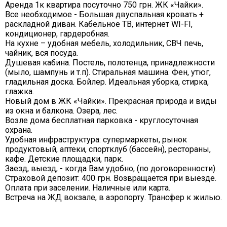
Аренда 1к квартира посуточно 750 грн. ЖК «Чайки».
Все необходимое - Большая двуспальная кровать +
раскладной диван. Кабельное ТВ, интернет WI-FI,
кондиционер, гардеробная.
На кухне – удобная мебель, холодильник, СВЧ печь,
чайник, вся посуда.
Душевая кабина. Постель, полотенца, принадлежности
(мыло, шампунь и т.п). Стиральная машина. Фен, утюг,
гладильная доска. Бойлер. Идеальная уборка, стирка,
глажка.
Новый дом в ЖК «Чайки». Прекрасная природа и виды
из окна и балкона. Озера, лес.
Возле дома бесплатная парковка - круглосуточная
охрана.
Удобная инфраструктура: супермаркеты, рынок
продуктовый, аптеки, спортклуб (бассейн), рестораны,
кафе. Детские площадки, парк.
Заезд, выезд, - когда Вам удобно, (по договоренности).
Страховой депозит: 400 грн. Возвращается при выезде.
Оплата при заселении. Наличные или карта.
Встреча на ЖД вокзале, в аэропорту. Трансфер к жилью.