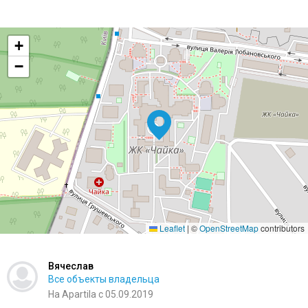
+
−
Leaflet
|
©
OpenStreetMap
contributors
Вячеслав
Все объекты владельца
На Apartila с 05.09.2019