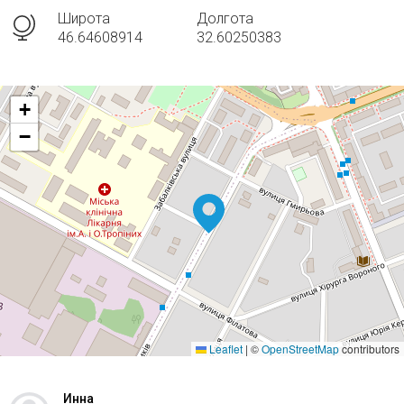
Широта
Долгота
46.64608914
32.60250383
+
−
Leaflet
|
©
OpenStreetMap
contributors
Инна