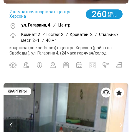
260
2-комнатная квартира в центре
грн
Херсона
СУТКИ
ул. Гагарина, 4
/
Центр
Комнат: 2
/
Гостей: 2
/
Кроватей: 2
/
Спальных
2
мест: 2+1
/
40 м
квартира (one bedroom) в центре Херсона (район пл.
Свободы ), ул. Гагарина 4, (24 часа горячая/холод...
КВАРТИРЫ