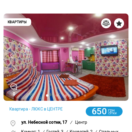
КВАРТИРЫ
0
650
Квартира - ЛЮКС в ЦЕНТРЕ
грн
СУТКИ
ул. Небесной сотни, 17
/
Центр
Комнат: 1
/
Гостей: 3
/
Кроватей: 2
/
Спальных