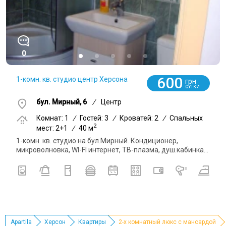
0
600
1-комн. кв. студио центр Херсона
грн
СУТКИ
бул. Мирный, 6
/
Центр
Комнат: 1
/
Гостей: 3
/
Кроватей: 2
/
Спальных
2
мест: 2+1
/
40 м
1-комн. кв. студио на бул.Мирный. Кондиционер,
микроволновка, WI-FI интернет, ТВ-плазма, душ.кабинка...
Apartila
Херсон
Квартиры
2-х комнатный люкс с мансардой