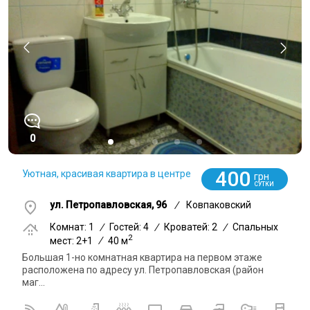
0
400
Уютная, красивая квартира в центре
грн
СУТКИ
ул. Петропавловская, 96
/
Ковпаковский
Комнат: 1
/
Гостей: 4
/
Кроватей: 2
/
Спальных
2
мест: 2+1
/
40 м
Большая 1-но комнатная квартира на первом этаже
расположена по адресу ул. Петропавловская (район
маг...