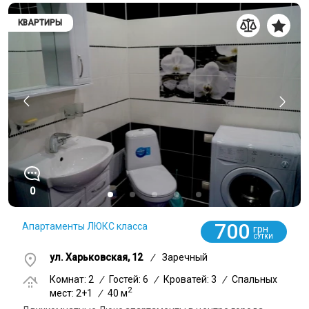
КВАРТИРЫ
0
700
Апартаменты ЛЮКС класса
грн
СУТКИ
ул. Харьковская, 12
/
Заречный
Комнат: 2
/
Гостей: 6
/
Кроватей: 3
/
Спальных
2
мест: 2+1
/
40 м