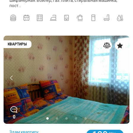
шифанерная. Бойлер, газ. плита, стиральная машинка,
пост...
КВАРТИРЫ
0
Здам квартиру