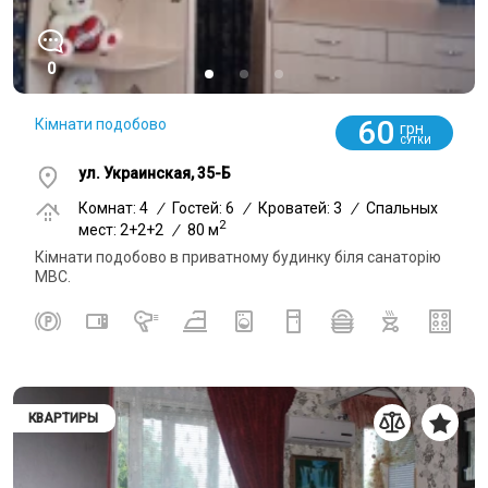
0
60
Кімнати подобово
грн
СУТКИ
ул. Украинская, 35-Б
Комнат: 4
/
Гостей: 6
/
Кроватей: 3
/
Спальных
2
мест: 2+2+2
/
80 м
Кімнати подобово в приватному будинку біля санаторію
МВС.
КВАРТИРЫ