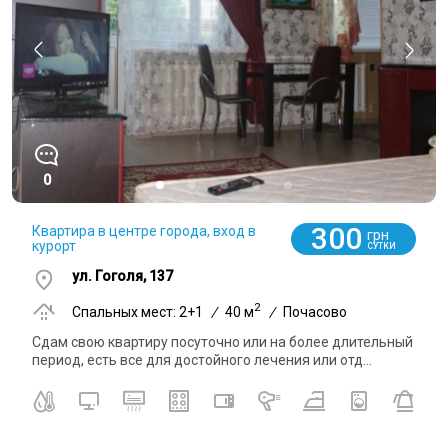
0
300
Квартира в центре города, вход в
грн
курорт
СУТКИ
ул. Гоголя, 137
2
Спальных мест: 2+1
/
40 м
/
Почасово
Сдам свою квартиру посуточно или на более длительный
период, есть все для достойного лечения или отд...