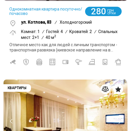
280
Однокомнатная квартира посуточно/
грн
почасово
СУТКИ
ул. Котлова, 83
/
Холодногорский
Комнат: 1
/
Гостей: 4
/
Кроватей: 2
/
Спальных
2
мест: 2+1
/
40 м
Отличное место как для людей с личным транспортом -
транспортная развязка (киевское направление на в...
КВАРТИРЫ