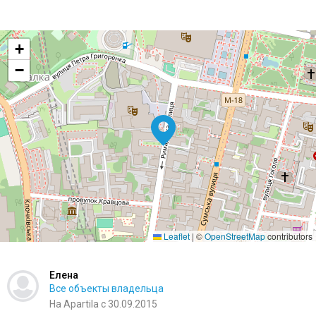
+
−
Leaflet
|
©
OpenStreetMap
contributors
Елена
Все объекты владельца
На Apartila с 30.09.2015