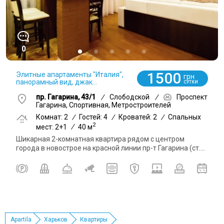
0
1500
Элитные апартаменты "Италия",
грн
панорамный вид, джак...
СУТКИ
пр. Гагарина, 43/1
/
Слободской
/
Проспект
Гагарина, Спортивная, Метростроителей
Комнат: 2
/
Гостей: 4
/
Кроватей: 2
/
Спальных
2
мест: 2+1
/
40 м
Шикарная 2-комнатная квартира рядом с центром
города в новострое на красной линии пр-т Гагарина (ст....
Apartila
Харьков
Квартиры