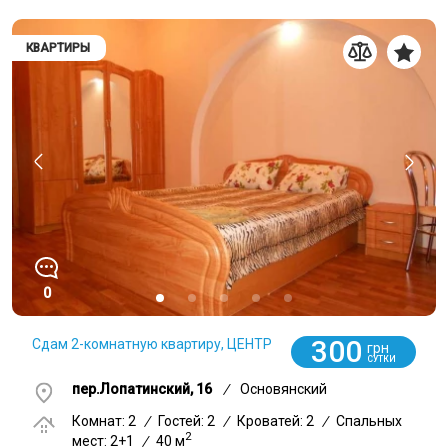
КВАРТИРЫ
0
300
Сдам 2-комнатную квартиру, ЦЕНТР
грн
СУТКИ
пер.Лопатинский, 16
/
Основянский
Комнат: 2
/
Гостей: 2
/
Кроватей: 2
/
Спальных
2
мест: 2+1
/
40 м