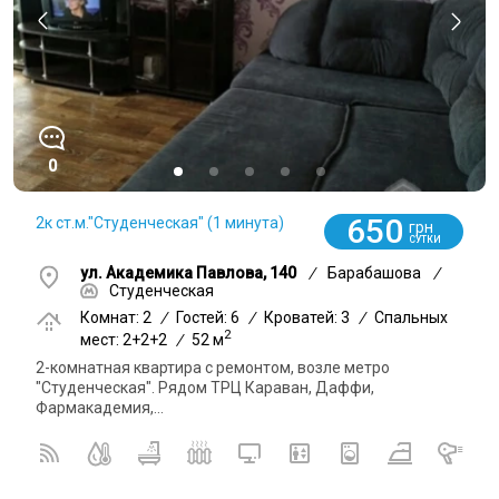
0
650
2к ст.м."Студенческая" (1 минута)
грн
СУТКИ
ул. Академика Павлова, 140
/
Барабашова
/
Студенческая
Комнат: 2
/
Гостей: 6
/
Кроватей: 3
/
Спальных
2
мест: 2+2+2
/
52 м
2-комнатная квартира с ремонтом, возле метро
"Студенческая". Рядом ТРЦ Караван, Даффи,
Фармакадемия,...