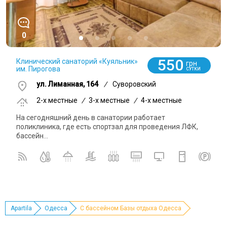
0
550
Клинический санаторий «Куяльник»
грн
им. Пирогова
СУТКИ
ул. Лиманная, 164
/
Суворовский
2-x местные
/
3-x местные
/
4-x местные
На сегодняшний день в санатории работает
поликлиника, где есть спортзал для проведения ЛФК,
бассейн...
Apartila
Одесса
С бассейном Базы отдыха Одесса