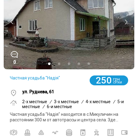
0
250
Частная усадьба "Надія"
грн
СУТКИ
ул. Руднева, 61
2-x местные
/
3-x местные
/
4-x местные
/
5-и
местные
/
6-и местные
Частная усадьба "Надія" находится в с.Микуличин на
расстоянии 300 м от автотрассы и центра села. Зде...