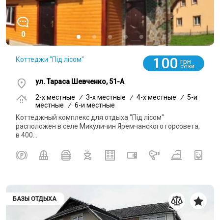
0
100
Коттеджи "Під лісом"
грн
СУТКИ
ул. Тараса Шевченко, 51-А
2-x местные
/
3-x местные
/
4-x местные
/
5-и
местные
/
6-и местные
Коттеджный комплекс для отдыха "Під лісом"
расположен в селе Микуличин Яремчанского горсовета,
в 400...
БАЗЫ ОТДЫХА