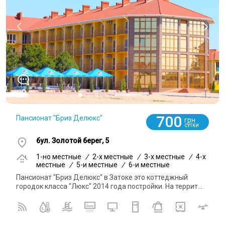
0
700
Пансионат "Бриз Делюкс"
грн
СУТКИ
бул. Золотой берег, 5
1-но местные
/
2-x местные
/
3-x местные
/
4-x
местные
/
5-и местные
/
6-и местные
Пансионат "Бриз Делюкс" в Затоке это коттеджный
городок класса "Люкс" 2014 года постройки. На террит...