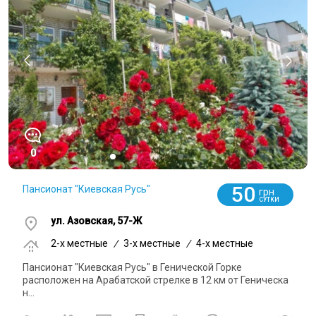
0
50
Пансионат "Киевская Русь"
грн
СУТКИ
ул. Азовская, 57-Ж
2-x местные
/
3-x местные
/
4-x местные
Пансионат "Киевская Русь" в Генической Горке
расположен на Арабатской стрелке в 12 км от Геническа
н...