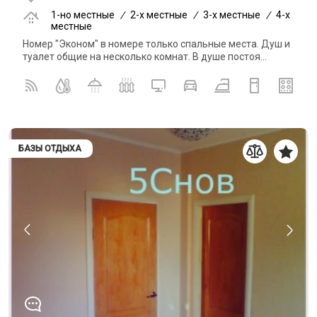
1-но местные
/
2-x местные
/
3-x местные
/
4-x
местные
Номер "Эконом" в номере только спальные места. Душ и
туалет общие на несколько комнат. В душе постоя...
БАЗЫ ОТДЫХА