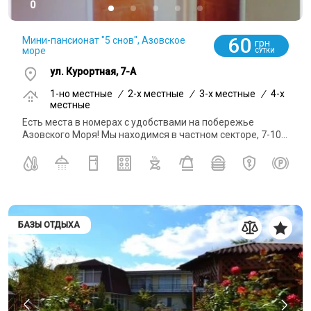
0
60
Мини-пансионат "5 снов", Азовское
грн
море
СУТКИ
ул. Курортная, 7-А
1-но местные
/
2-x местные
/
3-x местные
/
4-x
местные
Есть места в номерах с удобствами на побережье
Азовского Моря! Мы находимся в частном секторе, 7-10...
БАЗЫ ОТДЫХА