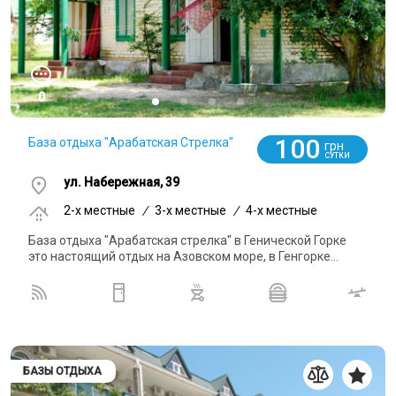
0
100
База отдыха "Арабатская Стрелка"
грн
СУТКИ
ул. Набережная, 39
2-x местные
/
3-x местные
/
4-x местные
База отдыха "Арабатская стрелка" в Генической Горке
это настоящий отдых на Азовском море, в Генгорке...
БАЗЫ ОТДЫХА