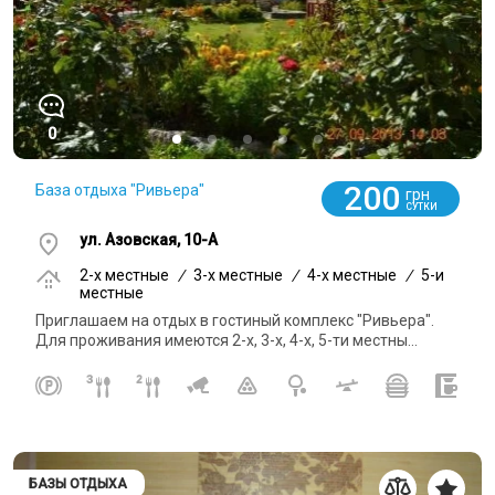
0
200
База отдыха "Ривьера"
грн
СУТКИ
ул. Азовская, 10-А
2-x местные
/
3-x местные
/
4-x местные
/
5-и
местные
Приглашаем на отдых в гостиный комплекс "Ривьера".
Для проживания имеются 2-х, 3-х, 4-х, 5-ти местны...
БАЗЫ ОТДЫХА