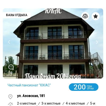
БАЗЫ ОТДЫХА
0
200
Частный пансионат "ЮКАС"
грн
СУТКИ
ул. Азовская, 181
2-x местные
/
3-x местные
/
4-x местные
/
5-и