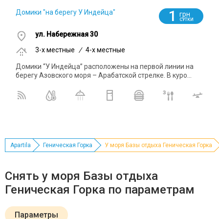
1
Домики "на берегу У Индейца"
грн
СУТКИ
ул. Набережная 30
3-x местные
/
4-x местные
Домики “У Индейца” расположены на первой линии на
берегу Азовского моря – Арабатской стрелке. В куро...
Apartila
Геническая Горка
У моря Базы отдыха Геническая Горка
Снять у моря Базы отдыха
Геническая Горка по параметрам
Параметры