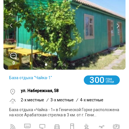
0
300
База отдыха "Чайка-1"
грн
СУТКИ
ул. Набережная, 58
2-x местные
/
3-x местные
/
4-x местные
База отдыха «Чайка - 1» в Генической Горке расположена
на косе Арабатская стрелка в 3 км. от г. Гени...