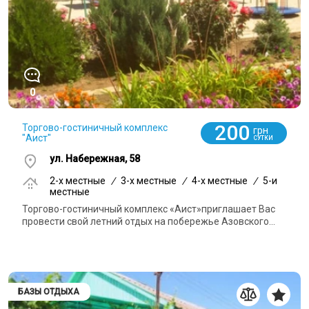
0
200
Торгово-гостиничный комплекс
грн
"Аист"
СУТКИ
ул. Набережная, 58
2-x местные
/
3-x местные
/
4-x местные
/
5-и
местные
Торгово-гостиничный комплекс «Аист»приглашает Вас
провести свой летний отдых на побережье Азовского...
БАЗЫ ОТДЫХА