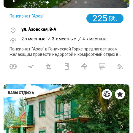
0
225
Пансионат "Азов"
грн
СУТКИ
ул. Азовская, 8-А
2-x местные
/
3-x местные
/
4-x местные
Пансионат "Азов" в Генической Горке предлагает всем
желающим провести недорогой и комфортный отдых в...
БАЗЫ ОТДЫХА