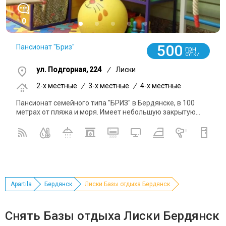
0
500
Пансионат "Бриз"
грн
СУТКИ
ул. Подгорная, 224
/
Лиски
2-x местные
/
3-x местные
/
4-x местные
Пансионат семейного типа "БРИЗ" в Бердянске, в 100
метрах от пляжа и моря. Имеет небольшую закрытую...
Apartila
Бердянск
Лиски Базы отдыха Бердянск
Снять Базы отдыха Лиски Бердянск