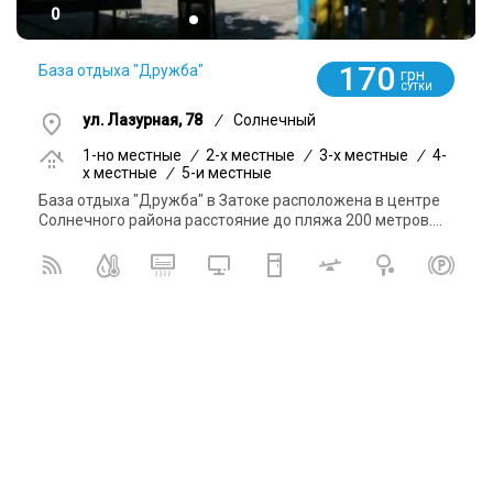
0
170
База отдыха "Дружба"
грн
СУТКИ
ул. Лазурная, 78
/
Солнечный
1-но местные
/
2-x местные
/
3-x местные
/
4-
x местные
/
5-и местные
База отдыха "Дружба" в Затоке расположена в центре
Солнечного района расстояние до пляжа 200 метров....