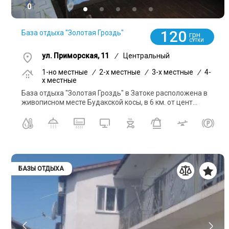
0
120
База отдыха "Золотая Гроздь"
грн
СУТКИ
ул. Приморская, 11
/
Центральный
1-но местные
/
2-x местные
/
3-x местные
/
4-
x местные
База отдыха "Золотая Гроздь" в Затоке расположена в
живописном месте Будакской косы, в 6 км. от цент...
БАЗЫ ОТДЫХА