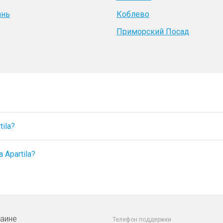
ань
Коблево
Приморский Посад
ila?
 Apartila?
раине
Телефон поддержки