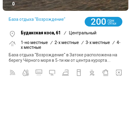
0
200
База отдыха "Возрождение"
грн
СУТКИ
Будакская коса, 61
/
Центральный
1-но местные
/
2-x местные
/
3-x местные
/
4-
x местные
База отдыха "Возрождение" в Затоке расположена на
берегу Чёрного моря в 5-ти км от центра курорта....