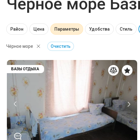
Чёрное море Баз
Район
Цена
Параметры
Удобства
Стиль
Чёрное море
Очистить
БАЗЫ ОТДЫХА