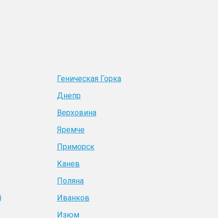
Геническая Горка
Днепр
Верховина
Яремче
Приморск
Канев
Поляна
)
Иванков
Изюм