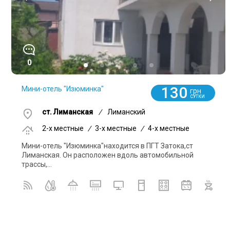
0
130
Мини-отель "Изюминка"
грн
СУТКИ
ст. Лиманская
/
Лиманский
2-x местные
/
3-x местные
/
4-x местные
Мини-отель "Изюминка"находится в ПГТ Затока,ст
Лиманская. Он расположен вдоль автомобильной
трассы,...