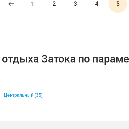
1
2
3
4
5
 отдыха Затока по парам
Центральный (35)