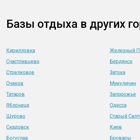
Базы отдыха в других г
Кирилловка
Железный П
Счастливцево
Бердянск
Стрелковое
Затока
Очаков
Микуличин
Татаров
Запорожье
Яблоница
Одесса
Щурово
Старый Салт
Скадовск
Киев
Богуслав
Бровары