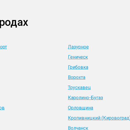
ородах
орт
Лазурное
Геническ
Грибовка
Ворохта
Трускавец
Каролино-Бугаз
ов
Орловщина
Кропивницкий (Кировоград
Волчанск