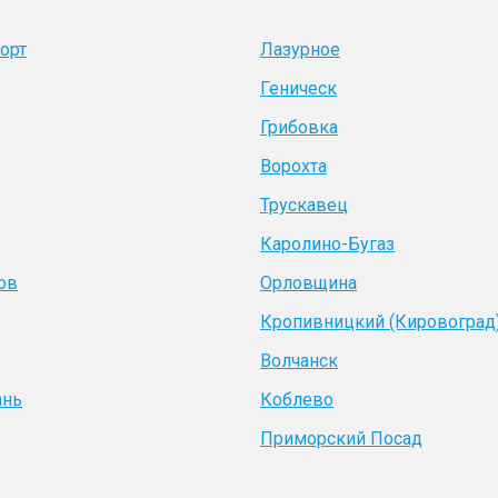
орт
Лазурное
Геническ
Грибовка
Ворохта
Трускавец
Каролино-Бугаз
ов
Орловщина
Кропивницкий (Кировоград
Волчанск
ань
Коблево
Приморский Посад