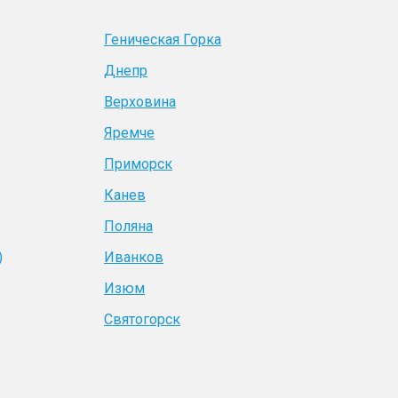
Геническая Горка
Днепр
Верховина
Яремче
Приморск
Канев
Поляна
)
Иванков
Изюм
Святогорск