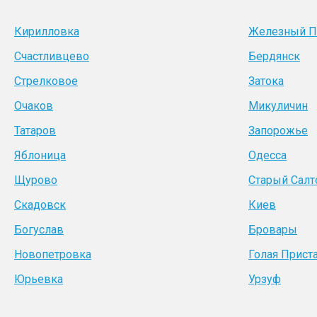
Кирилловка
Железный П
Счастливцево
Бердянск
Стрелковое
Затока
Очаков
Микуличин
Татаров
Запорожье
Яблоница
Одесса
Щурово
Старый Салт
Скадовск
Киев
Богуслав
Бровары
Новопетровка
Голая Прист
Юрьевка
Урзуф