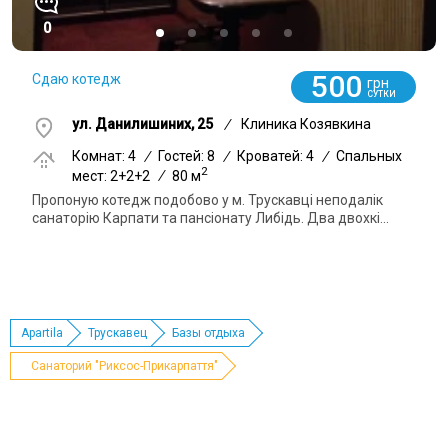
0
500
Сдаю котедж
грн
СУТКИ
ул. Данилишиних, 25
/
Клиника Козявкина
Комнат: 4
/
Гостей: 8
/
Кроватей: 4
/
Спальных
2
мест: 2+2+2
/
80 м
Пропоную котедж подобово у м. Трускавці неподалік
санаторію Карпати та пансіонату Либідь. Два двохкі...
Apartila
Трускавец
Базы отдыха
Санаторий "Риксос-Прикарпаття"