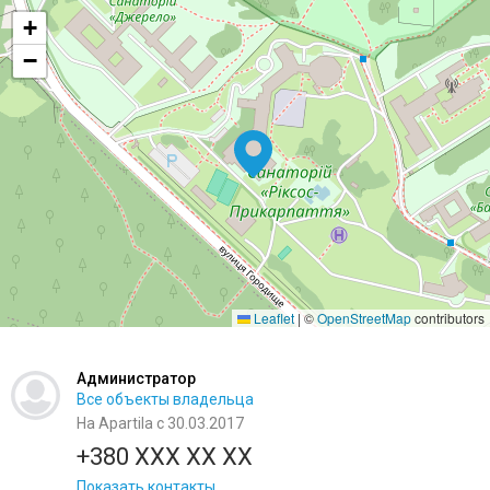
+
−
Leaflet
|
©
OpenStreetMap
contributors
Администратор
Все объекты владельца
На Apartila с 30.03.2017
+380 XXX XX XX
Показать контакты