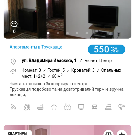
0
550
Апартаменты в Трускавце
грн
СУТКИ
ул. Владимира Ивасюка, 1
/
Бювет, Центр
Комнат: 3
/
Гостей: 5
/
Кроватей: 3
/
Спальных
2
мест: 1+2+2
/
60 м
Чиста та затишна 3к.квартира в центрі
Трускавця,подобово та на довготривалий термін ,зручна
локація,...
КВАРТИРЫ