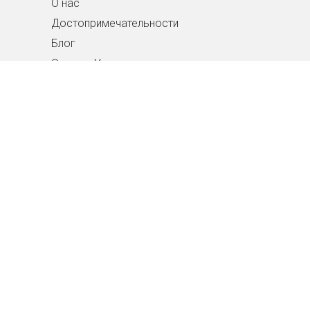
О нас
Достопримечательности
Блог
Отдых в Украине
Вопросы и ответы
Контакты
Скачать приложение
для Андроид
РАЗМЕСТИТЬ ОБЪЯВЛЕНИЕ
Телефон поддержки
063 454 31 38