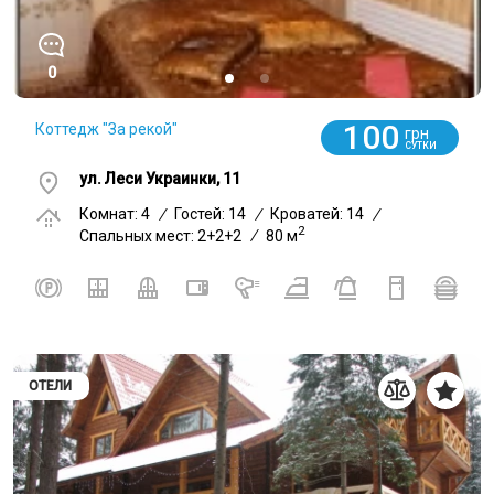
0
100
Коттедж "За рекой"
грн
СУТКИ
ул. Леси Украинки, 11
Комнат: 4
/
Гостей: 14
/
Кроватей: 14
/
2
Спальных мест: 2+2+2
/
80 м
ОТЕЛИ