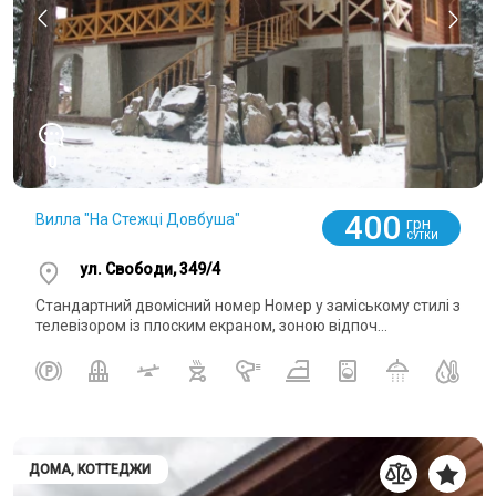
0
400
Вилла "На Стежці Довбуша"
грн
СУТКИ
ул. Свободи, 349/4
Стандартний двомісний номер Номер у заміському стилі з
телевізором із плоским екраном, зоною відпоч...
ДОМА, КОТТЕДЖИ