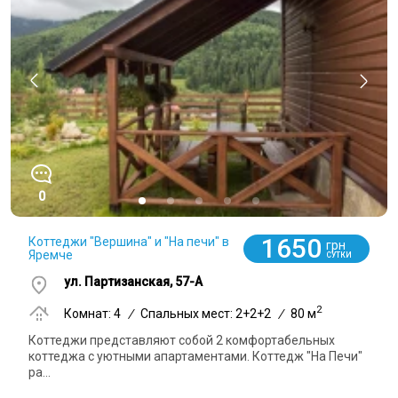
0
1650
Коттеджи "Вершина" и "На печи" в
грн
Яремче
СУТКИ
ул. Партизанская, 57-А
2
Комнат: 4
/
Спальных мест: 2+2+2
/
80 м
Коттеджи представляют собой 2 комфортабельных
коттеджа с уютными апартаментами. Коттедж "На Печи"
ра...