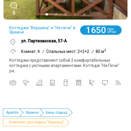
0
1650
Коттеджи "Вершина" и "На печи" в
грн
Яремче
СУТКИ
ул. Партизанская, 57-А
2
Комнат: 4
/
Спальных мест: 2+2+2
/
80 м
Коттеджи представляют собой 2 комфортабельных
коттеджа с уютными апартаментами. Коттедж "На Печи"
ра...
Apartila
Яремче
Базы отдыха
Комплекс для отдыха "Краєвид"