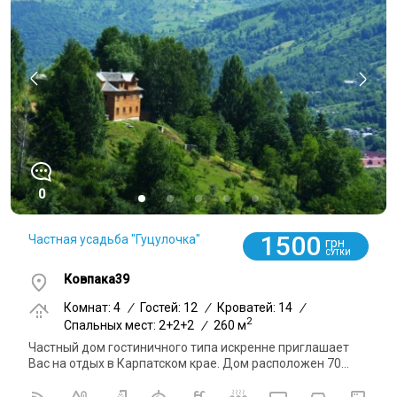
0
1500
Частная усадьба "Гуцулочка"
грн
СУТКИ
Ковпака39
Комнат: 4
/
Гостей: 12
/
Кроватей: 14
/
2
Спальных мест: 2+2+2
/
260 м
Частный дом гостиничного типа искренне приглашает
Вас на отдых в Карпатском крае. Дом расположен 70...