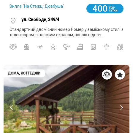
400
Вилла "На Стежці Довбуша"
грн
СУТКИ
ул. Свободи, 349/4
Стандартний двомісний номер Номер у заміському стилі з
телевізором із плоским екраном, зоною відпоч...
ДОМА, КОТТЕДЖИ