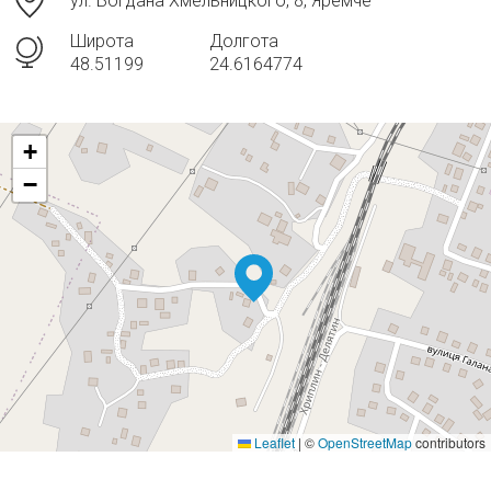
ул. Богдана Хмельницкого, 8, Яремче
Широта
Долгота
48.51199
24.6164774
+
−
Leaflet
|
©
OpenStreetMap
contributors