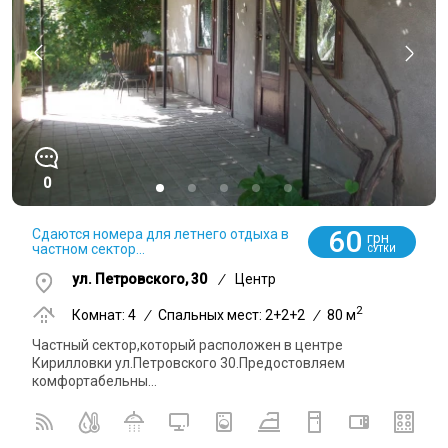
0
60
Сдаются номера для летнего отдыха в
грн
частном сектор...
СУТКИ
ул. Петровского, 30
/
Центр
2
Комнат: 4
/
Спальных мест: 2+2+2
/
80 м
Частный сектор,который расположен в центре
Кирилловки ул.Петровского 30.Предостовляем
комфортабельны...