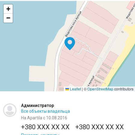
+
−
Leaflet
|
©
OpenStreetMap
contributors
Администратор
Все объекты владельца
На Apartila с 10.08.2016
+380 XXX XX XX
+380 XXX XX XX