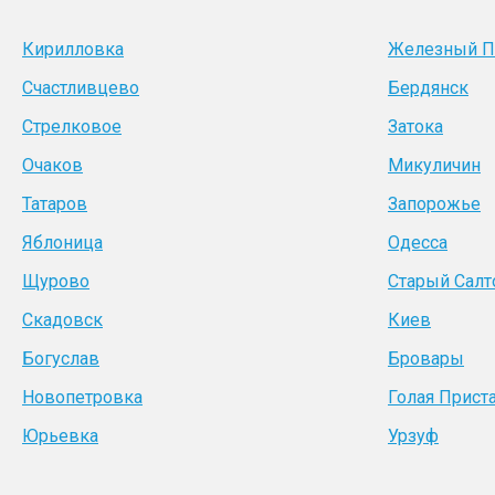
Кирилловка
Железный П
Счастливцево
Бердянск
Стрелковое
Затока
Очаков
Микуличин
Татаров
Запорожье
Яблоница
Одесса
Щурово
Старый Салт
Скадовск
Киев
Богуслав
Бровары
Новопетровка
Голая Прист
Юрьевка
Урзуф