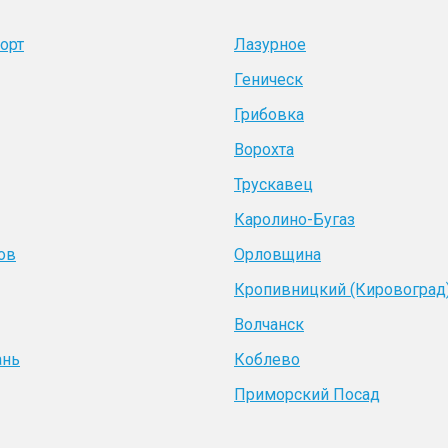
орт
Лазурное
Геническ
Грибовка
Ворохта
Трускавец
Каролино-Бугаз
ов
Орловщина
Кропивницкий (Кировоград
Волчанск
ань
Коблево
Приморский Посад