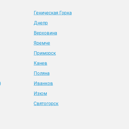
Геническая Горка
Днепр
Верховина
Яремче
Приморск
Канев
Поляна
)
Иванков
Изюм
Святогорск