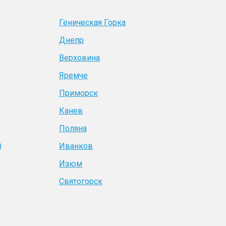
Геническая Горка
Днепр
Верховина
Яремче
Приморск
Канев
Поляна
)
Иванков
Изюм
Святогорск