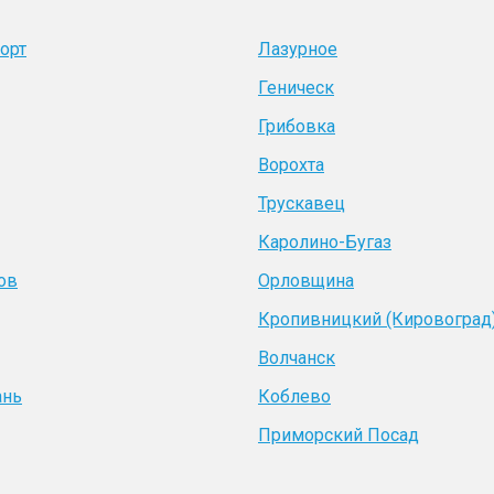
орт
Лазурное
Геническ
Грибовка
Ворохта
Трускавец
Каролино-Бугаз
ов
Орловщина
Кропивницкий (Кировоград
Волчанск
ань
Коблево
Приморский Посад