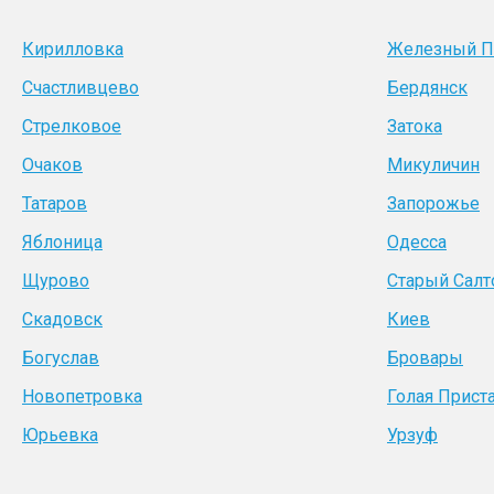
Кирилловка
Железный П
Счастливцево
Бердянск
Стрелковое
Затока
Очаков
Микуличин
Татаров
Запорожье
Яблоница
Одесса
Щурово
Старый Салт
Скадовск
Киев
Богуслав
Бровары
Новопетровка
Голая Прист
Юрьевка
Урзуф