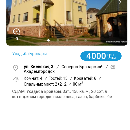
0
4000
Усадьба Бровары
грн
СУТКИ
ул. Киевская, 3
/
Северно-Броварской
/
Академгородок
Комнат: 4
/
Гостей: 15
/
Кроватей: 6
/
2
Спальных мест: 2+2+2
/
80 м
СДАМ. Усадьба Бровары. 3эт., 450 кв. м., 20 сот. в
коттеджном городке возле леса, газон, барбекю, бе...