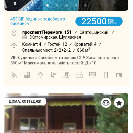
0
22500
453 ВІП будинок подобово з
грн
басейном
СУТКИ
проспект Перемоги, 151
/
Святошинский
/
Житомирская, Шулявская
Комнат: 4
/
Гостей: 12
/
Кроватей: 4
/
2
Спальных мест: 2+2+2+2
/
860 м
VIP-будинок з басейном та зоною СПА Загальна площа:
860 м² Максимальна кількість гостей: До 10...
ДОМА, КОТТЕДЖИ