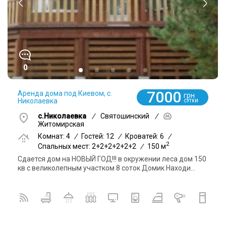
0
7000
Аренда дома под Киевом, с.
грн
Николаевка
СУТКИ
с.Николаевка
/
Святошинский
/
Житомирская
Комнат: 4
/
Гостей: 12
/
Кроватей: 6
/
2
Спальных мест: 2+2+2+2+2+2
/
150 м
Cдается дом на НОВЫЙ ГОД!!! в окружении леса дом 150
кв с великолепным участком 8 соток Домик Находи...