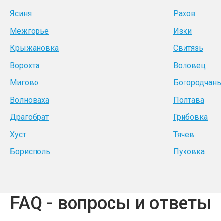
Ясиня
Рахов
Межгорье
Изки
Крыжановка
Свитязь
Ворохта
Воловец
Мигово
Богородчан
Волноваха
Полтава
Драгобрат
Грибовка
Хуст
Тячев
Борисполь
Пуховка
FAQ - вопросы и ответы