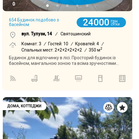
0
24000
654 Будинок подобово з
грн
басейном
СУТКИ
вул. Тулузи, 14
/
Святошинский
Комнат: 3
/
Гостей: 10
/
Кроватей: 4
/
2
Спальных мест: 2+2+2+2+2+2
/
350 м
Будинок для відпочинку в лісі. Просторий будинок із
басейном, мангальною зоною та всіма зручностями...
ДОМА, КОТТЕДЖИ