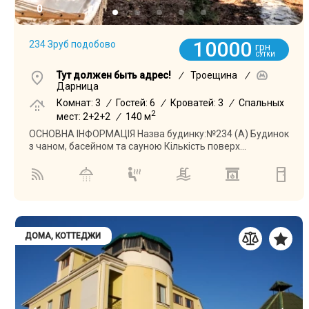
0
10000
234 Зруб подобово
грн
СУТКИ
Тут должен быть адрес!
/
Троещина
/
Дарница
Комнат: 3
/
Гостей: 6
/
Кроватей: 3
/
Спальных
2
мест: 2+2+2
/
140 м
ОСНОВНА ІНФОРМАЦІЯ Назва будинку:№234 (А) Будинок
з чаном, басейном та сауною Кількість поверх...
ДОМА, КОТТЕДЖИ