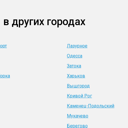
 в других городах
орт
Лазурное
Одесса
Затока
Горка
Харьков
Вышгород
Кривой Рог
Каменец-Подольский
Мукачево
Берегово