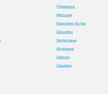
Приморск
Моршин
Каролино-Бугаз
Шешоры
ы
Запорожье
Фонтанка
Херсон
Свалява