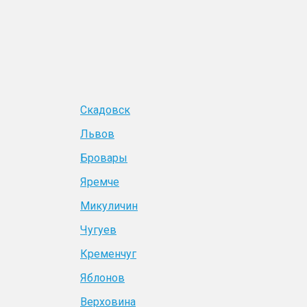
Скадовск
Львов
Бровары
Яремче
Микуличин
Чугуев
Кременчуг
Яблонов
Верховина