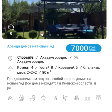
0
7000
Аренда домов на Новый Год
грн
СУТКИ
Спросите
/
Академгородок
/
Академгородок
Комнат: 4
/
Гостей: 8
/
Кроватей: 5
/
Спальных
2
мест: 2+2+2
/
80 м
Предоставим вам под ваш любой запрос домик на
новый год Все дома находятся в Киевской области , в
ра...