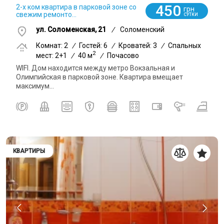
450
2-х ком квартира в парковой зоне со
грн
свежим ремонто...
СУТКИ
ул. Соломенская, 21
/
Соломенский
Комнат: 2
/
Гостей: 6
/
Кроватей: 3
/
Спальных
2
мест: 2+1
/
40 м
/
Почасово
WIFI. Дом находится между метро Вокзальная и
Олимпийская в парковой зоне. Квартира вмещает
максимум...
КВАРТИРЫ