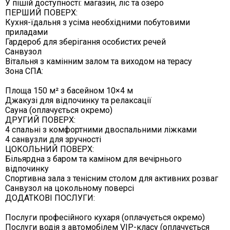
У пішій доступності: магазин, ліс та озеро
ПЕРШИЙ ПОВЕРХ:
Кухня-їдальня з усіма необхідними побутовими
приладами
Гардероб для зберігання особистих речей
Санвузол
Вітальня з камінним залом та виходом на терасу
Зона СПА:
Площа 150 м² з басейном 10×4 м
Джакузі для відпочинку та релаксації
Сауна (оплачується окремо)
ДРУГИЙ ПОВЕРХ:
4 спальні з комфортними двоспальними ліжками
4 санвузли для зручності
ЦОКОЛЬНИЙ ПОВЕРХ:
Більярдна з баром та каміном для вечірнього
відпочинку
Спортивна зала з тенісним столом для активних розваг
Санвузол на цокольному поверсі
ДОДАТКОВІ ПОСЛУГИ:
Послуги професійного кухаря (оплачується окремо)
Послуги водія з автомобілем VIP-класу (оплачується