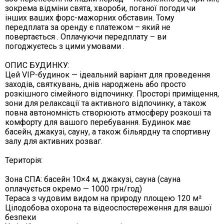
зокрема відміни свята, хвороби, поганої погоди чи
інших ваших форс-мажорних обставин. Тому
передплата за оренду є платежом – який не
повертається . Оплачуючи передплату – ви
погоджуєтесь з цими умовами .
ОПИС БУДИНКУ:
Цей VIP-будинок — ідеальний варіант для проведення
заходів, святкувань, днів народжень або просто
розкішного сімейного відпочинку. Просторі приміщення,
зони для релаксації та активного відпочинку, а також
повна автономність створюють атмосферу розкоші та
комфорту для вашого перебування. Будинок має
басейн, джакузі, сауну, а також більярдну та спортивну
залу для активних розваг.
Територія:
Зона СПА: басейн 10×4 м, джакузі, сауна (сауна
оплачується окремо — 1000 грн/год)
Тераса з чудовим видом на природу площею 120 м²
Цілодобова охорона та відеоспостереження для вашої
безпеки