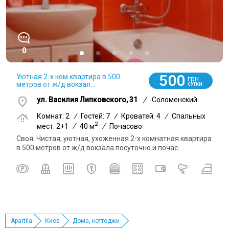
0
500
Уютная 2-х ком.квартира в 500
грн
метров от ж/д вокзал...
СУТКИ
ул. Василия Липковского, 31
/
Соломенский
Комнат: 2
/
Гостей: 7
/
Кроватей: 4
/
Спальных
2
мест: 2+1
/
40 м
/
Почасово
Своя. Чистая, уютная, ухоженная 2-х комнатная квартира
в 500 метров от ж/д вокзала посуточно и почас...
Apartila
Киев
Дома, коттеджи