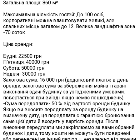
Загальна площа: 860 м²
Максимальна кількість гостей: До 100 осіб,
корпоративні можна влаштовувати великі, але
спальних місць загалом до 12. Велика ландшафтна зона
-70 соток
Ціна оренди:
Будні: 22500 грн
П’ятниця: 40000 грн
Субота: 50000 грн
Неділя- 30000 грн
Залогова сума: 16 000 грн (додатковий платіж в день
оренди, залогова сума за збереження майна і гарант
виконання здачі будинку за узгодженими умовами,
повертається при виїзді, якщо немає пошкоджень).
-Cума передоплати- 50 % від вартості оренди будинку.
Якщо ви вносите передплату за оренду будинку на
визначену дату, ця передплата є гарантією бронювання
саме цієї дати й входить у вартість оренди. Після
внесення передплати ми закріплюємо за вами обраний
будинок і дати, тому кошти не можуть бути повернені
або перенесені на інший період — незалежно від причин,