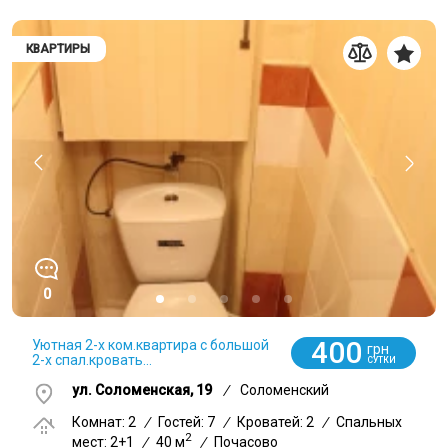
КВАРТИРЫ
0
400
Уютная 2-х ком.квартира с большой
грн
2-х спал.кровать...
СУТКИ
ул. Соломенская, 19
/
Соломенский
Комнат: 2
/
Гостей: 7
/
Кроватей: 2
/
Спальных
2
мест: 2+1
/
40 м
/
Почасово