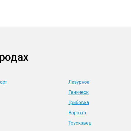
ородах
орт
Лазурное
Геническ
Грибовка
Ворохта
Трускавец