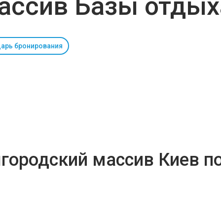
ассив Базы отдых
арь бронирования
городский массив Киев п