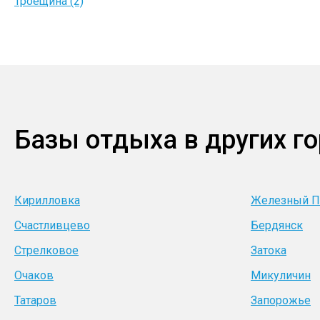
Троещина (2)
Базы отдыха в других г
Кирилловка
Железный П
Счастливцево
Бердянск
Стрелковое
Затока
Очаков
Микуличин
Татаров
Запорожье