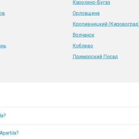
Каролино-Бугаз
ов
Орловщина
Кропивницкий (Кировоград
Волчанск
ань
Коблево
Приморский Посад
la?
partila?