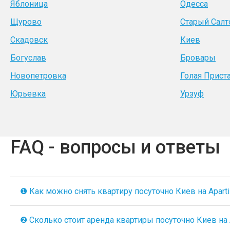
Яблоница
Одесса
Щурово
Старый Салт
Скадовск
Киев
Богуслав
Бровары
Новопетровка
Голая Прист
Юрьевка
Урзуф
FAQ - вопросы и ответы
❶ Как можно снять квартиру посуточно Киев на Aparti
❷ Сколько стоит аренда квартиры посуточно Киев на A