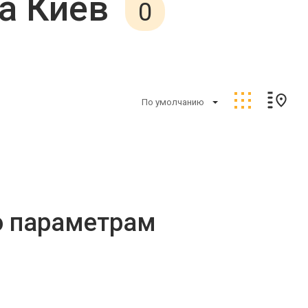
а Киев
0
По умолчанию
о параметрам