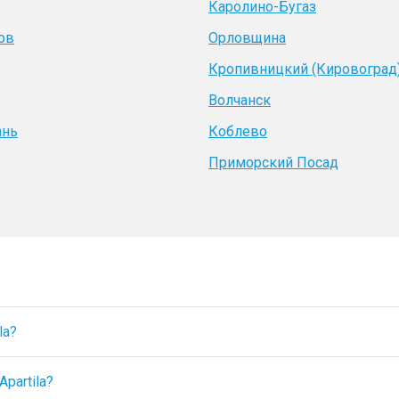
Каролино-Бугаз
ов
Орловщина
Кропивницкий (Кировоград
Волчанск
ань
Коблево
Приморский Посад
la?
partila?