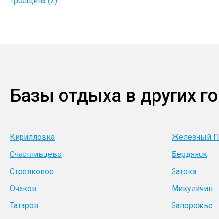
Троещина (2)
Базы отдыха в других г
Кирилловка
Железный П
Счастливцево
Бердянск
Стрелковое
Затока
Очаков
Микуличин
Татаров
Запорожье