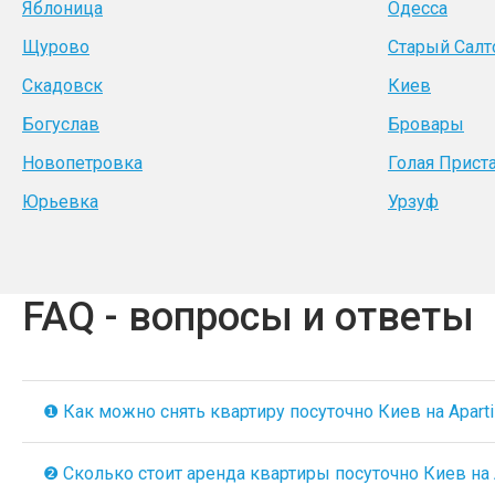
Яблоница
Одесса
Щурово
Старый Салт
Скадовск
Киев
Богуслав
Бровары
Новопетровка
Голая Прист
Юрьевка
Урзуф
FAQ - вопросы и ответы
❶ Как можно снять квартиру посуточно Киев на Aparti
❷ Сколько стоит аренда квартиры посуточно Киев на A