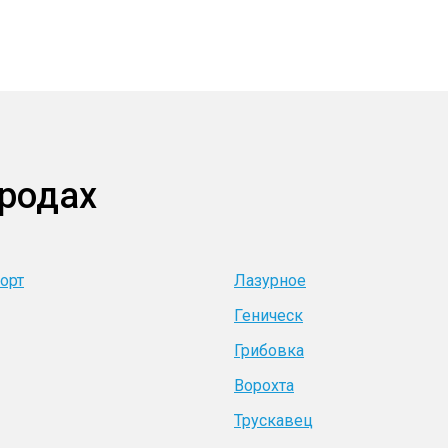
ородах
орт
Лазурное
Геническ
Грибовка
Ворохта
Трускавец