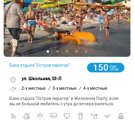
0
150
База отдыха "Остров пиратов"
грн
СУТКИ
ул. Школьная, 53-Л
2-x местные
/
3-x местные
/
4-x местные
База отдыха "Остров пиратов" в Железном Порту, если
вы не большой любитель с утра до вечера валяться...