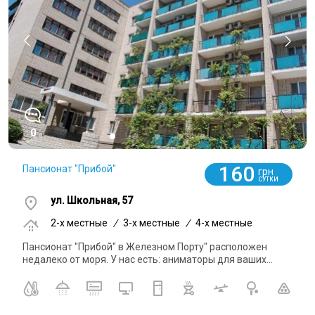
0
160
Пансионат "Прибой"
грн
СУТКИ
ул. Школьная, 57
2-x местные
/
3-x местные
/
4-x местные
Пансионат "Прибой" в Железном Порту" расположен
недалеко от моря. У нас есть: аниматоры для ваших...