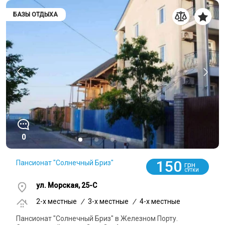
БАЗЫ ОТДЫХА
0
150
Пансионат "Солнечный Бриз"
грн
СУТКИ
ул. Морская, 25-С
2-x местные
/
3-x местные
/
4-x местные
Пансионат "Солнечный Бриз" в Железном Порту.