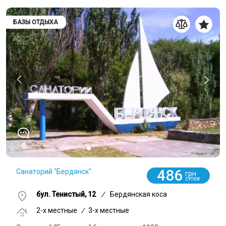
БАЗЫ ОТДЫХА
0
486
Санаторий "Бердянск"
грн
СУТКИ
бул. Тенистый, 12
/
Бердянская коса
2-x местные
/
3-x местные