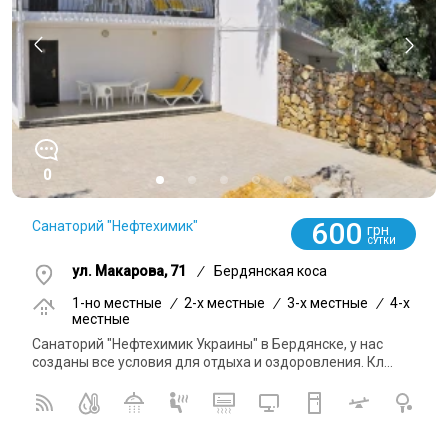
0
600
Санаторий "Нефтехимик"
грн
СУТКИ
ул. Макарова, 71
/
Бердянская коса
1-но местные
/
2-x местные
/
3-x местные
/
4-x
местные
Санаторий "Нефтехимик Украины" в Бердянске, у нас
созданы все условия для отдыха и оздоровления. Кл...