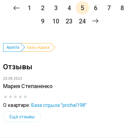
1
2
3
4
5
6
7
8
9
10
23
24
Apartila
Базы отдыха
Отзывы
20.08.2023
Мария Степаненко
О квартире:
База отдыха "prichal198"
Ещё отзывы