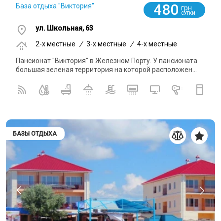
480
База отдыха "Виктория"
грн
СУТКИ
ул. Школьная, 63
2-x местные
/
3-x местные
/
4-x местные
Пансионат "Виктория" в Железном Порту. У пансионата
большая зеленая территория на которой расположен...
БАЗЫ ОТДЫХА