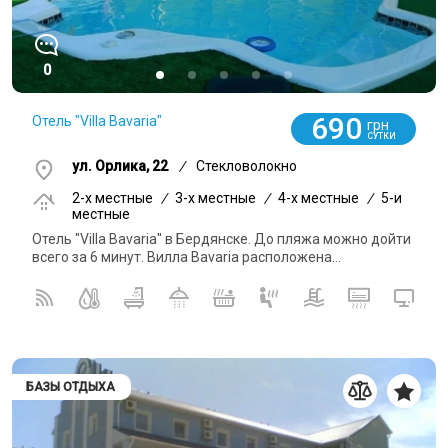
0
690
Отель "Villa Bavaria"
грн
СУТКИ
ул. Орлика, 22
/
Стекловолокно
2-x местные
/
3-x местные
/
4-x местные
/
5-и
местные
Отель "Villa Bavaria" в Бердянске. До пляжа можно дойти
всего за 6 минут. Вилла Bavaria расположена...
БАЗЫ ОТДЫХА