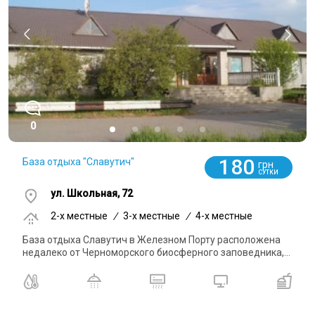
0
180
База отдыха "Славутич"
грн
СУТКИ
ул. Школьная, 72
2-x местные
/
3-x местные
/
4-x местные
База отдыха Славутич в Железном Порту расположена
недалеко от Черноморского биосферного заповедника,...