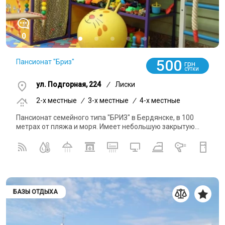
0
500
Пансионат "Бриз"
грн
СУТКИ
ул. Подгорная, 224
/
Лиски
2-x местные
/
3-x местные
/
4-x местные
Пансионат семейного типа "БРИЗ" в Бердянске, в 100
метрах от пляжа и моря. Имеет небольшую закрытую...
БАЗЫ ОТДЫХА