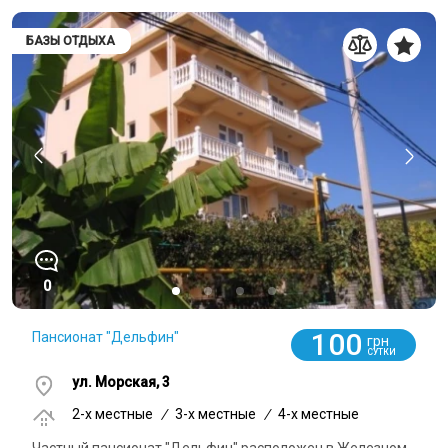
БАЗЫ ОТДЫХА
0
100
Пансионат "Дельфин"
грн
СУТКИ
ул. Морская, 3
2-x местные
/
3-x местные
/
4-x местные
Частный пансионат "Дельфин" расположен в Железном