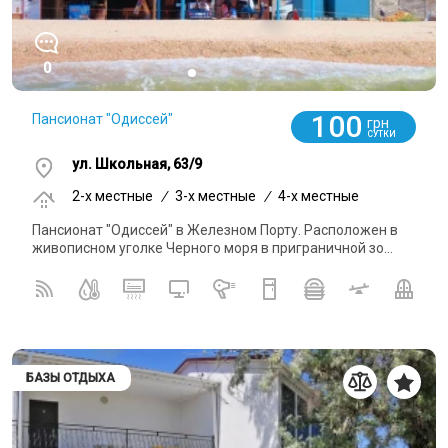
0
100
Пансионат "Одиссей"
грн
СУТКИ
ул. Школьная, 63/9
2-x местные
/
3-x местные
/
4-x местные
Пансионат "Одиссей" в Железном Порту. Расположен в
живописном уголке Черного моря в приграничной зо...
БАЗЫ ОТДЫХА