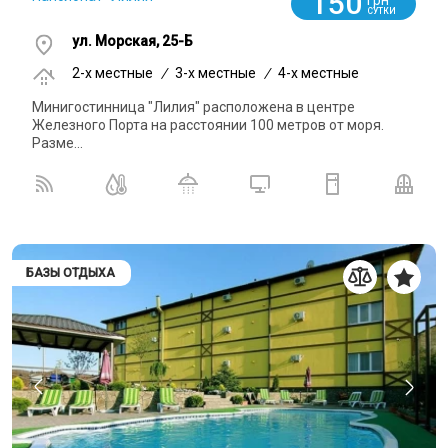
150
СУТКИ
ул. Морская, 25-Б
2-x местные
/
3-x местные
/
4-x местные
Минигостинница "Лилия" расположена в центре
Железного Порта на расстоянии 100 метров от моря.
Разме...
БАЗЫ ОТДЫХА