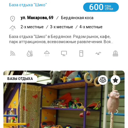
600
База отдыха "Шико"
грн
СУТКИ
ул. Макарова, 69
/
Бердянская коса
2-x местные
/
3-x местные
/
4-x местные
База отдыха "Шико" в Бердянске. Рядом рынок, кафе,
парк аттракционов, всевозможные развлечения. Вся...
БАЗЫ ОТДЫХА