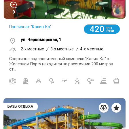
0
420
Пансионат "Калин-Ка"
грн
СУТКИ
ул. Черноморская, 1
2-x местные
/
3-x местные
/
4-x местные
Спортивно оздоровительный комплекс "Калин-Ка" в
Железном Порту находится на расстоянии 200 метров
от...
БАЗЫ ОТДЫХА