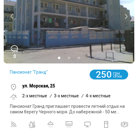
0
250
Пансионат "Гранд"
грн
СУТКИ
ул. Морская, 25
2-x местные
/
3-x местные
/
4-x местные
Пансионат Гранд приглашает провести летний отдых на
самом берегу Черного моря. До набережной - 50 ме...