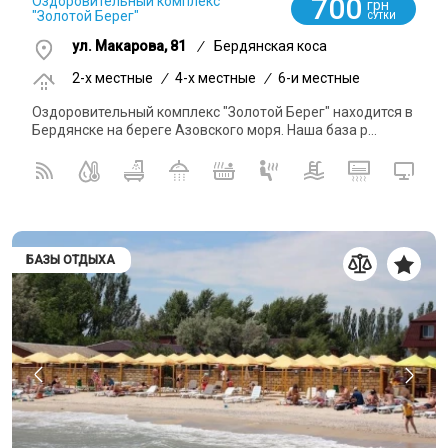
700
Оздоровительный комплекс
грн
"Золотой Берег"
СУТКИ
ул. Макарова, 81
/
Бердянская коса
2-x местные
/
4-x местные
/
6-и местные
Оздоровительный комплекс "Золотой Берег" находится в
Бердянске на береге Азовского моря. Наша база р...
БАЗЫ ОТДЫХА