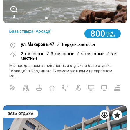
0
800
База отдыха "Аркада"
грн
СУТКИ
ул. Макарова, 47
/
Бердянская коса
2-x местные
/
3-x местные
/
4-x местные
/
5-и
местные
Мы предлагаем великолепный отдых на базе отдыха
"Аркада" в Бердянске. В самом уютном и прекрасном
ме...
БАЗЫ ОТДЫХА