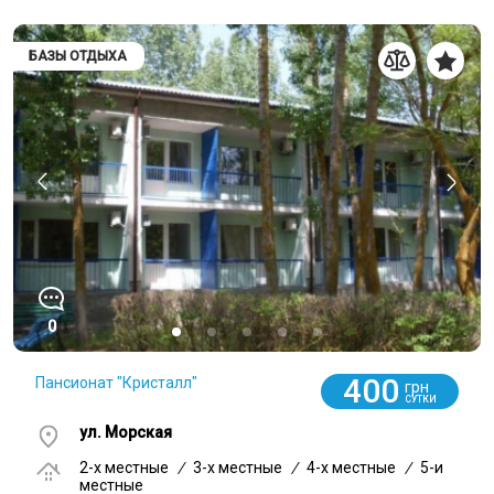
БАЗЫ ОТДЫХА
0
400
Пансионат "Кристалл"
грн
СУТКИ
ул. Морская
2-x местные
/
3-x местные
/
4-x местные
/
5-и
местные