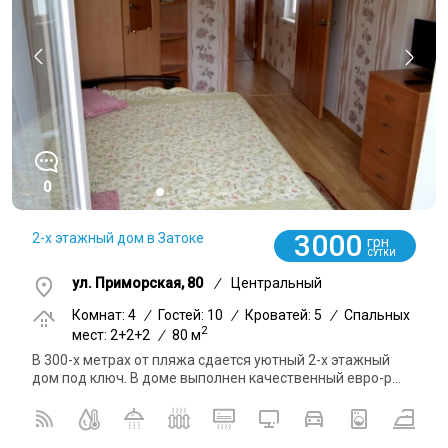
0
3000
2-х этажный дом в Затоке
грн
СУТКИ
ул. Приморская, 80
/
Центральный
Комнат: 4
/
Гостей: 10
/
Кроватей: 5
/
Спальных
2
мест: 2+2+2
/
80 м
В 300-х метрах от пляжа сдается уютный 2-х этажный
дом под ключ. В доме выполнен качественный евро-р...