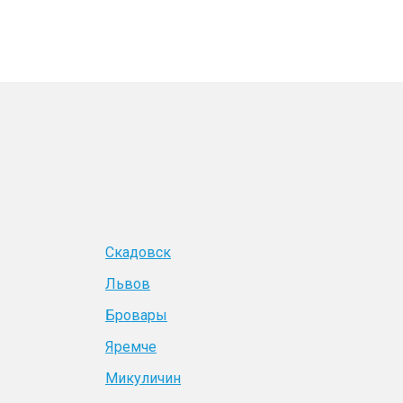
Скадовск
Львов
Бровары
Яремче
Микуличин