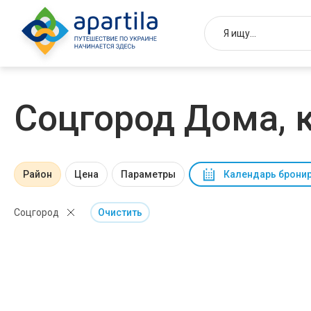
Соцгород Дома, 
Район
Цена
Параметры
Календарь брони
Соцгород
Очистить