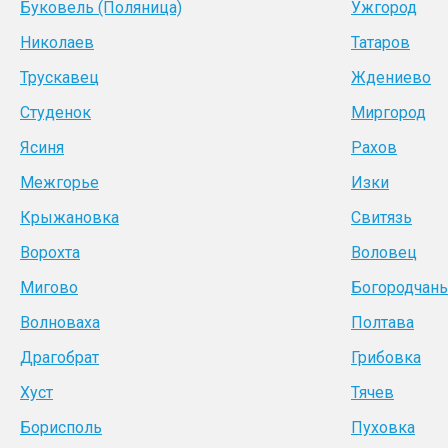
Буковель (Поляница)
Ужгород
Николаев
Татаров
Трускавец
Ждениево
Студенок
Миргород
Ясиня
Рахов
Межгорье
Изки
Крыжановка
Свитязь
Ворохта
Воловец
Мигово
Богородчан
Волноваха
Полтава
Драгобрат
Грибовка
Хуст
Тячев
Борисполь
Пуховка