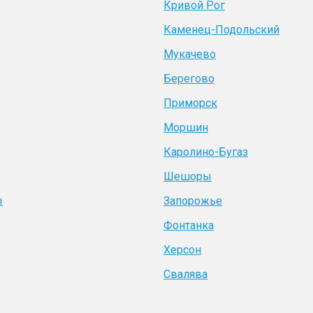
Кривой Рог
Каменец-Подольский
Мукачево
Берегово
Приморск
Моршин
Каролино-Бугаз
Шешоры
ы
Запорожье
Фонтанка
Херсон
Свалява