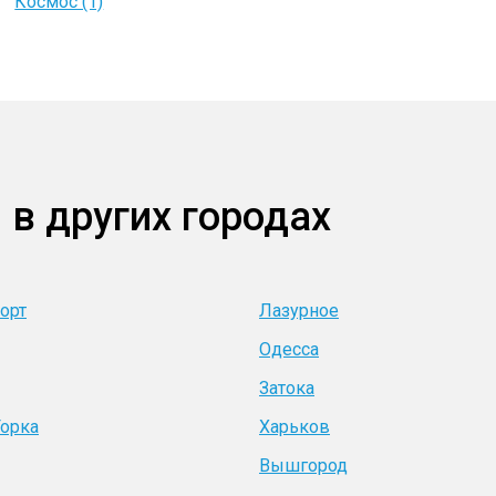
Космос (1)
 в других городах
орт
Лазурное
Одесса
Затока
Горка
Харьков
Вышгород