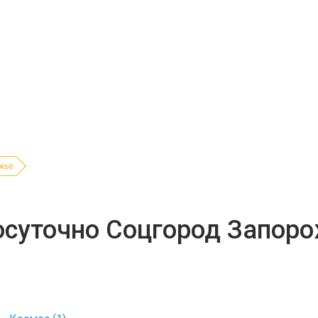
жье
осуточно Соцгород Запор