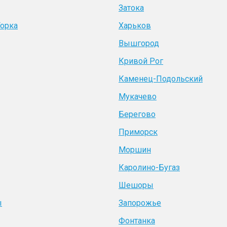
Затока
Горка
Харьков
Вышгород
Кривой Рог
Каменец-Подольский
Мукачево
Берегово
Приморск
Моршин
Каролино-Бугаз
Шешоры
ы
Запорожье
Фонтанка