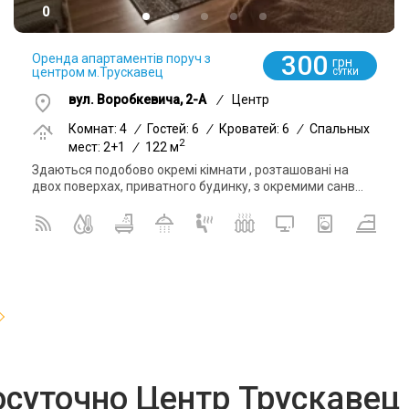
0
300
Оренда апартаментів поруч з
грн
центром м.Трускавец
СУТКИ
вул. Воробкевича, 2-А
/
Центр
Комнат: 4
/
Гостей: 6
/
Кроватей: 6
/
Спальных
2
мест: 2+1
/
122 м
Здаються подобово окремі кімнати , розташовані на
двох поверхах, приватного будинку, з окремими санв...
осуточно Центр Трускавец