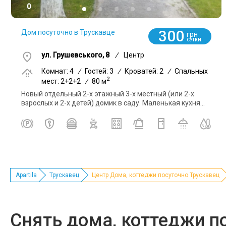
0
300
Дом посуточно в Трускавце
грн
СУТКИ
ул. Грушевського, 8
/
Центр
Комнат: 4
/
Гостей: 3
/
Кроватей: 2
/
Спальных
2
мест: 2+2+2
/
80 м
Новый отдельный 2-х этажный 3-х местный (или 2-х
взрослых и 2-х детей) домик в саду. Маленькая кухня...
Apartila
Трускавец
Центр Дома, коттеджи посуточно Трускавец
Снять дома, коттеджи п