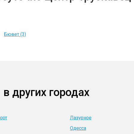
Бювет (3)
 в других городах
орт
Лазурное
Одесса