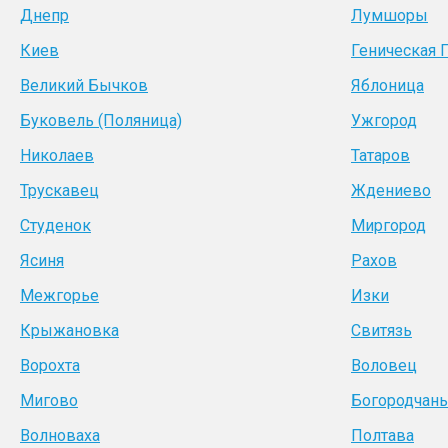
Днепр
Лумшоры
Киев
Геническая 
Великий Бычков
Яблоница
Буковель (Поляница)
Ужгород
Николаев
Татаров
Трускавец
Ждениево
Студенок
Миргород
Ясиня
Рахов
Межгорье
Изки
Крыжановка
Свитязь
Ворохта
Воловец
Мигово
Богородчан
Волноваха
Полтава