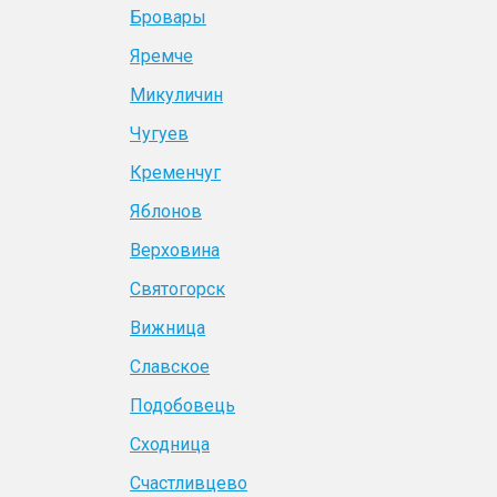
Бровары
Яремче
Микуличин
Чугуев
Кременчуг
Яблонов
Верховина
Святогорск
Вижница
Славское
Подобовець
Сходница
Счастливцево