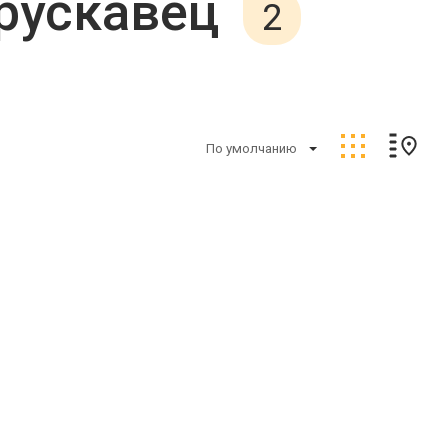
рускавец
2
По умолчанию