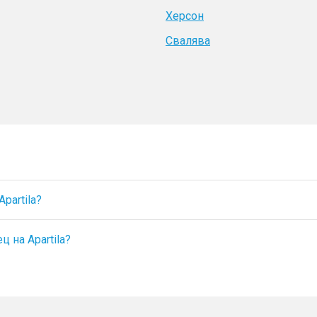
Херсон
Свалява
partila?
 на Apartila?