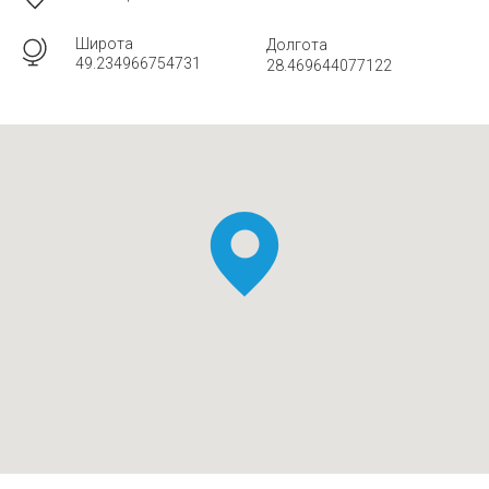
Широта
Долгота
49.234966754731
28.469644077122