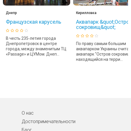
Днепр
Кирилловка
Французская карусель
Аквапарк &quot;Остро
сокровищ&quot;
В честь 235-летия города
Днепропетровск в центре
По праву самым большим
города, между знаменитым ТЦ
аквапарком Украины считае
«Passage» и ЦУМом. Днеп...
аквапарк "Остров сокровищ"
находящийся на терри...
О нас
Достопримечательности
Блог