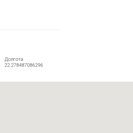
Долгота
22.278487086296