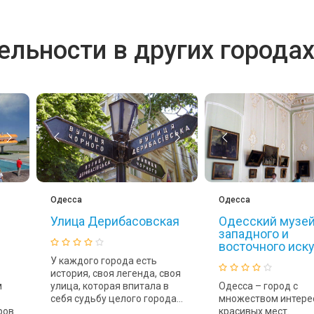
льности в других города
Одесса
Одесса
Улица Дерибасовская
Одесский музе
западного и
восточного иск
У каждого города есть
история, своя легенда, своя
м
улица, которая впитала в
Одесса – город с
себя судьбу целого города...
множеством интере
ров
красивых мест.