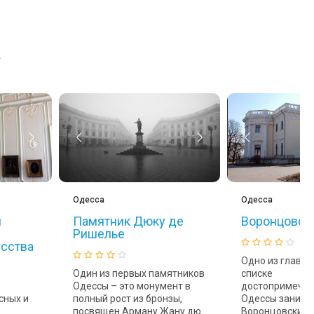
х
Одесса
Одесса
й
Памятник Дюку де
Воронцовск
Ришелье
усства
Одно из главны
Один из первых памятников
списке
Одессы – это монумент в
достопримечат
сных и
полный рост из бронзы,
Одессы занима
посвящен Арману Жану дю
Воронцовский 