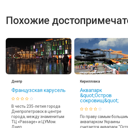
Похожие достопримечате
Днепр
Кирилловка
Французская карусель
Аквапарк
&quot;Остров
сокровищ&quot;
В честь 235-летия города
Днепропетровск в центре
города, между знаменитым
По праву самым больши
ТЦ «Passage» и ЦУМом.
аквапарком Украины
Днеп...
считается аквапарк "Ост