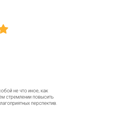
бой не что иное, как
ём стремлении повысить
благоприятных перспектив.