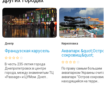
других городах
Днепр
Кирилловка
Французская карусель
Аквапарк &quot;Остро
сокровищ&quot;
В честь 235-летия города
Днепропетровск в центре
По праву самым большим
города, между знаменитым ТЦ
аквапарком Украины считае
«Passage» и ЦУМом. Днеп...
аквапарк "Остров сокровищ"
находящийся на терри...