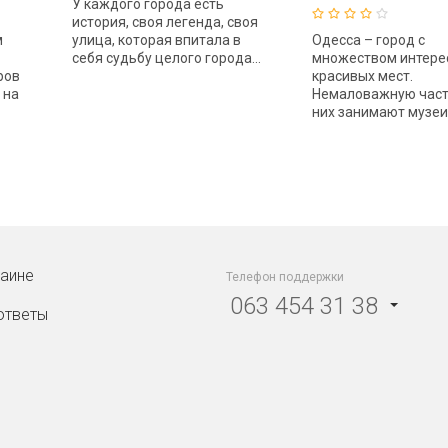
У каждого города есть
история, своя легенда, своя
м
улица, которая впитала в
Одесса – город с
себя судьбу целого города...
множеством интере
ров
красивых мест.
 на
Немаловажную част
них занимают музеи..
раине
Телефон поддержки
063 454 31 38
ответы