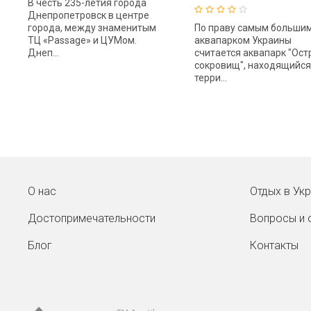
В честь 235-летия города
Днепропетровск в центре
города, между знаменитым
По праву самым больши
ТЦ «Passage» и ЦУМом.
аквапарком Украины
Днеп...
считается аквапарк "Ост
сокровищ", находящийся
терри...
О нас
Отдых в Ук
Достопримечательности
Вопросы и 
Блог
Контакты