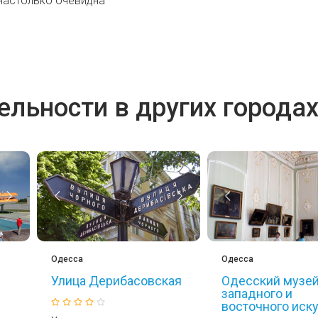
настолько очевидна
льности в других города
Одесса
Одесса
Улица Дерибасовская
Одесский музе
западного и
восточного иск