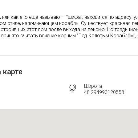
или как его ещё называют - "шифа", находится по адресу: ул
ом стиле, напоминающем корабль. Существует красивая лег
построивших этот дом после выхода на пенсию. Но традицио
принято считать влияние корчмы "Под Колотым Кораблём",
 карте
Широта
48.294993120558