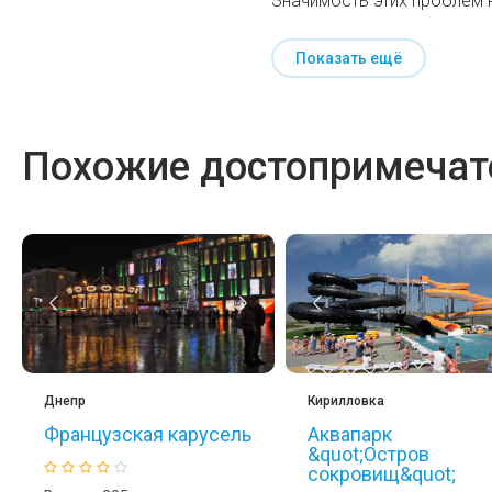
Значимость этих проблем 
Показать ещё
Похожие достопримечате
Днепр
Кирилловка
Французская карусель
Аквапарк
&quot;Остров
сокровищ&quot;