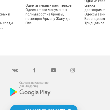
Одно из главны
Один из первых памятников
списке
Одессы – это монумент в
достопримечат
сных и
полный рост из бронзы,
Одессы занима
посвящен Арману Жану дю
Воронцовский 
ь среди
Пле...
Тридцатиле...
..
Скачать приложение
для Андроид