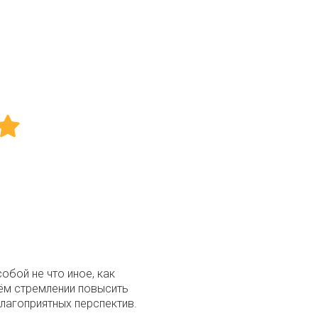
бой не что иное, как
ём стремлении повысить
благоприятных перспектив.