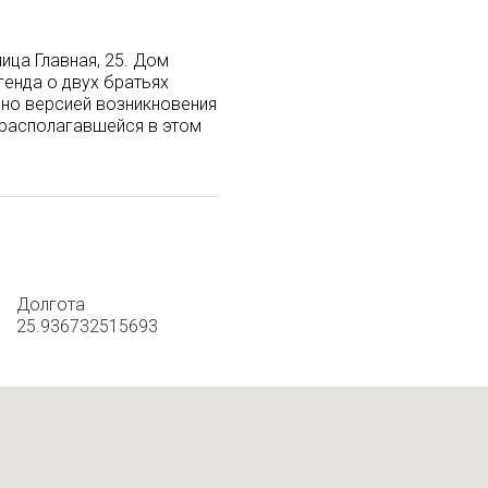
ица Главная, 25. Дом
енда о двух братьях
нно версией возникновения
 располагавшейся в этом
Долгота
25.936732515693