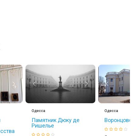
х
Одесса
Одесса
й
Памятник Дюку де
Воронцовск
Ришелье
усства