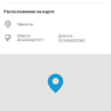
Расположение на карте
Черкассы
Широта
Долгота
49.44424837977
32.06366032362