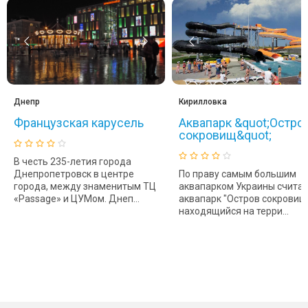
Днепр
Кирилловка
Французская карусель
Аквапарк &quot;Остро
сокровищ&quot;
В честь 235-летия города
Днепропетровск в центре
По праву самым большим
города, между знаменитым ТЦ
аквапарком Украины считае
«Passage» и ЦУМом. Днеп...
аквапарк "Остров сокровищ"
находящийся на терри...