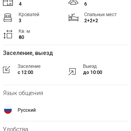
4
6
Кроватей
Спальных мест
3
2+2+2
Кв. м.
80
Заселение, выезд
Заселение
Выезд
с 12:00
до 10:00
Язык общения
Русский
Удобства