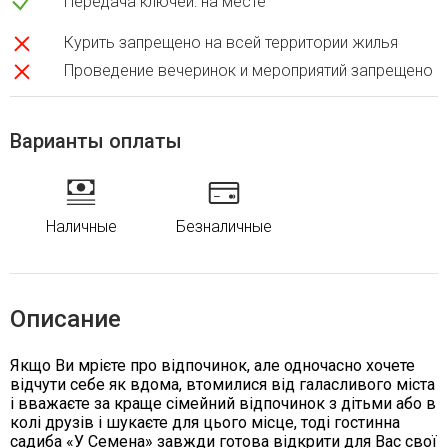
Передача ключей: на месте
Курить запрещено на всей территории жилья
Проведение вечеринок и мероприятий запрещено
Варианты оплаты
Наличные
Безналичные
Описание
Якщо Ви мрієте про відпочинок, але одночасно хочете
відчути себе як вдома, втомилися від галасливого міста
і вважаєте за краще сімейний відпочинок з дітьми або в
колі друзів і шукаєте для цього місце, тоді гостинна
садиба «У Семена» завжди готова відкрити для Вас свої