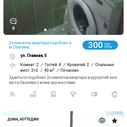
0
300
2х кімнатна квартира подобово в
грн
м.Свалява
СУТКИ
ул. Главная, 5
Комнат: 2
/
Гостей: 4
/
Кроватей: 2
/
Спальных
2
мест: 2+2
/
40 м
/
Почасово
Здається подобово 2х кімнатна квартира в курортній зоні
міста Свалява з всіма зручностями.
ДОМА, КОТТЕДЖИ