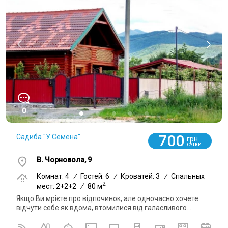
0
700
Садиба "У Семена"
грн
СУТКИ
В. Чорновола, 9
Комнат: 4
/
Гостей: 6
/
Кроватей: 3
/
Спальных
2
мест: 2+2+2
/
80 м
Якщо Ви мрієте про відпочинок, але одночасно хочете
відчути себе як вдома, втомилися від галасливого...