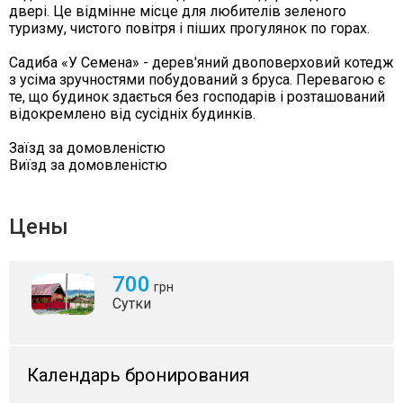
двері. Це відмінне місце для любителів зеленого
туризму, чистого повітря і піших прогулянок по горах.
Садиба «У Семена» - дерев'яний двоповерховий котедж
з усіма зручностями побудований з бруса. Перевагою є
те, що будинок здається без господарів і розташований
відокремлено від сусідніх будинків.
Заїзд за домовленістю
Виїзд за домовленістю
Цены
700
грн
Сутки
Календарь бронирования