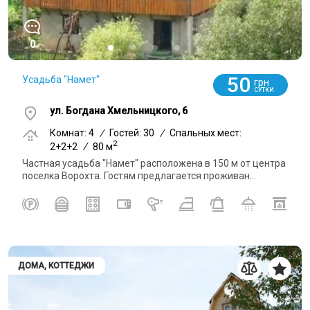
0
50
Усадьба "Намет"
грн
СУТКИ
ул. Богдана Хмельницкого, 6
Комнат: 4
/
Гостей: 30
/
Спальных мест:
2
2+2+2
/
80 м
Частная усадьба "Намет" расположена в 150 м от центра
поселка Ворохта. Гостям предлагается проживан...
ДОМА, КОТТЕДЖИ