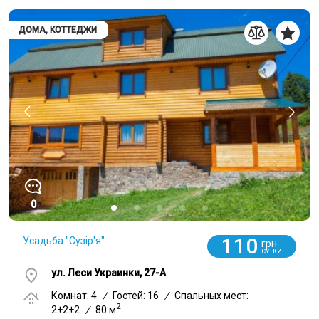
ДОМА, КОТТЕДЖИ
0
110
Усадьба "Сузір'я"
грн
СУТКИ
ул. Леси Украинки, 27-А
Комнат: 4
/
Гостей: 16
/
Спальных мест:
2
2+2+2
/
80 м