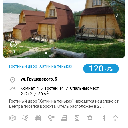
0
120
Гостиный двор "Хатки на пеньках"
грн
СУТКИ
ул. Грушевского, 5
Комнат: 4
/
Гостей: 14
/
Спальных мест:
2
2+2+2
/
80 м
Гостиный двор "Хатки на пеньках" находится недалеко от
центра поселка Ворохта. Отель расположен в 25...