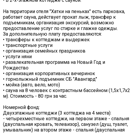
• В 2-х-этажном коттедже с сауной.
На территории отеля "Хатки на пеньках" есть парковка,
работает сауна, действует прокат лыж, трансфер к
подъемникам, организация экскурсий, возможно
предоставление услуг по стирке и глажке одежды.
За дополнительную плату предоставляются:
• трансферы к коттеджам и выдержек
• транспортные услуги
• организация семейных праздников
• услуги няни
• развлекательная программа на Новый Год и
Рождество
• организация корпоративных вечеринок
• горнолыжный подъемник СБ "Авангард"
• мойка (авто, вело, мото)
• сауна на 8 человек с контрастным бассейном (1,5х1,7х2
м). Стоимость - 80 грн за час.
Номерной фонд:
Двухэтажные коттеджи (3 коттеджа на 4 места):
- четырехместные коттеджи, на первом этаже - спальня
(двуспальная кровать, телевизор), санузел (душ, туалет,
умывальник) на втором этаже - спальня (двуспальная