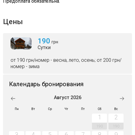
Предоплата обязательна.
Цены
190
грн
Сутки
от 190 грн/номер - весна, лето, осень; от 200 грн/
номер - зима
Календарь бронирования
Август 2026
Пн
Вт
Ср
Чт
Пт
Сб
Вс
1
2
190
190
3
4
5
6
7
8
9