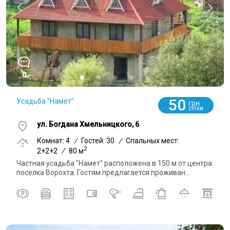
0
50
Усадьба "Намет"
грн
СУТКИ
ул. Богдана Хмельницкого, 6
Комнат: 4
/
Гостей: 30
/
Спальных мест:
2
2+2+2
/
80 м
Частная усадьба "Намет" расположена в 150 м от центра
поселка Ворохта. Гостям предлагается проживан...