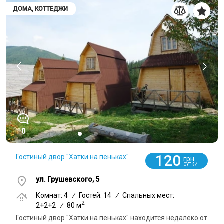
ДОМА, КОТТЕДЖИ
0
120
Гостиный двор "Хатки на пеньках"
грн
СУТКИ
ул. Грушевского, 5
Комнат: 4
/
Гостей: 14
/
Спальных мест:
2
2+2+2
/
80 м
Гостиный двор "Хатки на пеньках" находится недалеко от