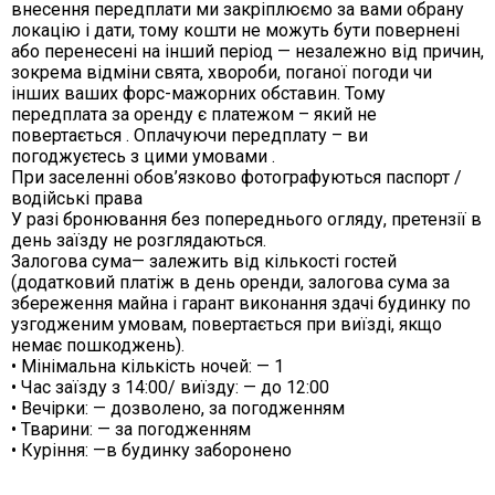
внесення передплати ми закріплюємо за вами обрану
локацію і дати, тому кошти не можуть бути повернені
або перенесені на інший період — незалежно від причин,
зокрема відміни свята, хвороби, поганої погоди чи
інших ваших форс-мажорних обставин. Тому
передплата за оренду є платежом – який не
повертається . Оплачуючи передплату – ви
погоджуєтесь з цими умовами .
При заселенні обов’язково фотографуються паспорт /
водійські права
У разі бронювання без попереднього огляду, претензії в
день заїзду не розглядаються.
Залогова сума— залежить від кількості гостей
(додатковий платіж в день оренди, залогова сума за
збереження майна і гарант виконання здачі будинку по
узгодженим умовам, повертається при виїзді, якщо
немає пошкоджень).
• Мінімальна кількість ночей: — 1
• Час заїзду з 14:00/ виїзду: — до 12:00
• Вечірки: — дозволено, за погодженням
• Тварини: — за погодженням
• Куріння: —в будинку заборонено