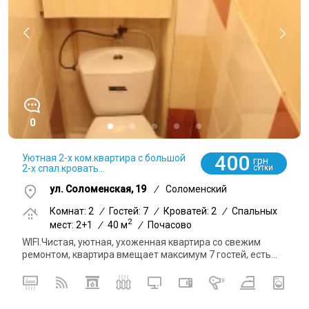
0
400
Уютная 2-х ком.квартира с большой
грн
2-х спал.кровать...
СУТКИ
ул. Соломенская, 19
/
Соломенский
Комнат: 2
/
Гостей: 7
/
Кроватей: 2
/
Спальных
2
мест: 2+1
/
40 м
/
Почасово
WIFI.Чистая, уютная, ухоженная квартира со свежим
ремонтом, квартира вмещает максимум 7 гостей, есть...