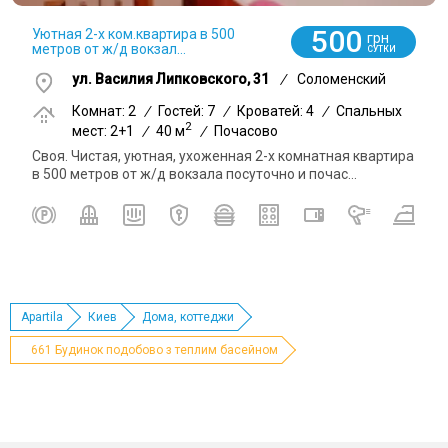
500
Уютная 2-х ком.квартира в 500
грн
метров от ж/д вокзал...
СУТКИ
ул. Василия Липковского, 31
/
Соломенский
Комнат: 2
/
Гостей: 7
/
Кроватей: 4
/
Спальных
2
мест: 2+1
/
40 м
/
Почасово
Своя. Чистая, уютная, ухоженная 2-х комнатная квартира
в 500 метров от ж/д вокзала посуточно и почас...
Apartila
Киев
Дома, коттеджи
661 Будинок подобово з теплим басейном