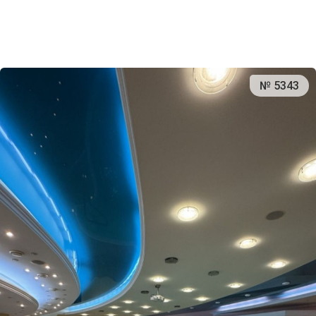
№ 5343