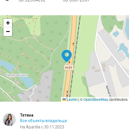
+
−
Leaflet
|
©
OpenStreetMap
contributors
Тетяна
Все объекты владельца
На Apartila с 30.11.2023