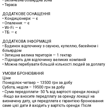
• Величезна більярдна зона
• Тераса
ДОДАТКОВЕ ОСНАЩЕННЯ
• Кондиціонери: — є
• Опалення: — є
• Wi-Fi: — є
• ТБ: — є
ДОДАТКОВА ІНФОРМАЦІЯ
• Будинок відпочинку з сауною, купеллю, басейном і
більярдом
• Затишна велика територія — 1 гектар
• Підходить для відпочинку великих компаній
• Можна перебувати більшій кількості людей за доплату
УМОВИ БРОНЮВАННЯ
Ціни
Понеділок-четвер – 13500 грн за добу
Субота, неділя – 19500 грн за добу
• Cума передоплати- 50 % від вартості оренди локації
-Якщо ви вносите передплату за оренду локації на
визначену дату, ця передплата є гарантією бронювання
саме цієї дати й входить у вартість оренди. Після