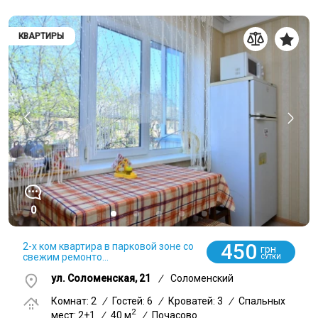
КВАРТИРЫ
0
450
2-х ком квартира в парковой зоне со
грн
свежим ремонто...
СУТКИ
ул. Соломенская, 21
/
Соломенский
Комнат: 2
/
Гостей: 6
/
Кроватей: 3
/
Спальных
2
мест: 2+1
/
40 м
/
Почасово