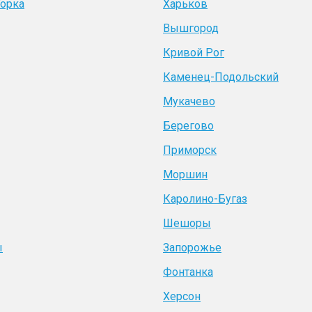
Горка
Харьков
Вышгород
Кривой Рог
Каменец-Подольский
Мукачево
Берегово
Приморск
Моршин
Каролино-Бугаз
Шешоры
ы
Запорожье
Фонтанка
Херсон