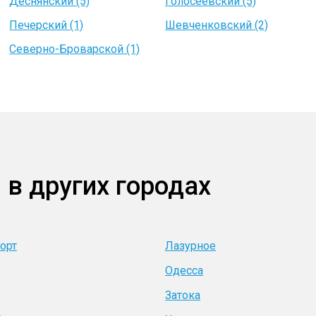
Деснянский (5)
Голосеевский (5)
Печерский (1)
Шевченковский (2)
Северно-Броварской (1)
 в других городах
орт
Лазурное
Одесса
Затока