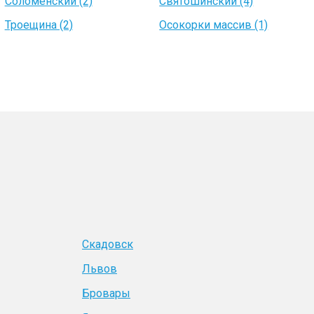
Соломенский (2)
Святошинский (4)
Троещина (2)
Осокорки массив (1)
Скадовск
Львов
Бровары