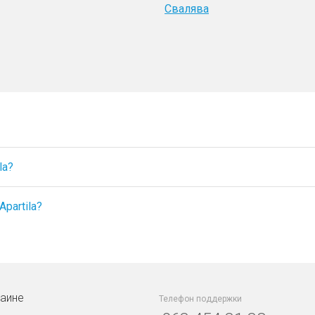
Свалява
la?
partila?
раине
Телефон поддержки