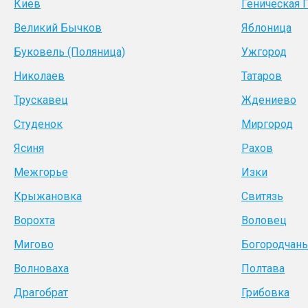
Киев
Геническая 
Великий Бычков
Яблоница
Буковель (Поляница)
Ужгород
Николаев
Татаров
Трускавец
Ждениево
Студенок
Миргород
Ясиня
Рахов
Межгорье
Изки
Крыжановка
Свитязь
Ворохта
Воловец
Мигово
Богородчан
Волноваха
Полтава
Драгобрат
Грибовка