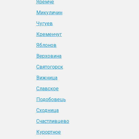
Яремче
Микуличин
Чугуев
Кременчуг
Яблонов
Верховина
Святогорск
Вижница
Славское
Подобовець
Сходница
Счастливцево
Курортное