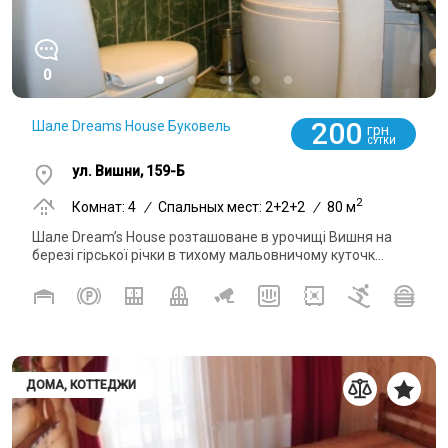
0
200
Шале Dreams House Буковель
грн
СУТКИ
ул. Вишни, 159-Б
2
Комнат: 4
/
Спальных мест: 2+2+2
/
80 м
Шале Dream’s House розташоване в урочищі Вишня на
березі гірської річки в тихому мальовничому куточк...
ДОМА, КОТТЕДЖИ