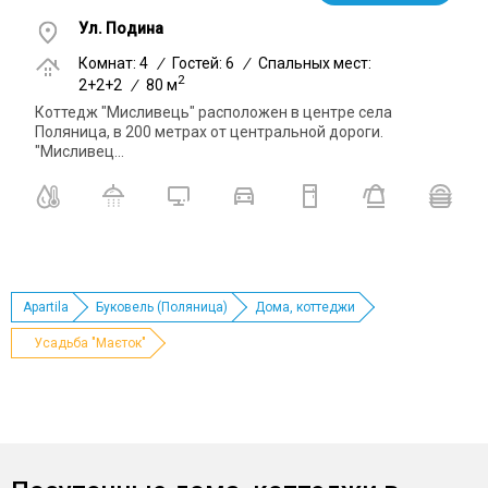
Ул. Подина
Комнат: 4
/
Гостей: 6
/
Спальных мест:
2
2+2+2
/
80 м
Коттедж "Мисливець" расположен в центре села
Поляница, в 200 метрах от центральной дороги.
"Мисливец...
Apartila
Буковель (Поляница)
Дома, коттеджи
Усадьба "Маєток"