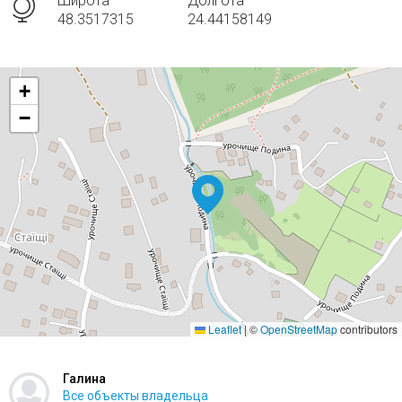
Широта
Долгота
48.3517315
24.44158149
+
−
Leaflet
|
©
OpenStreetMap
contributors
Галина
Все объекты владельца