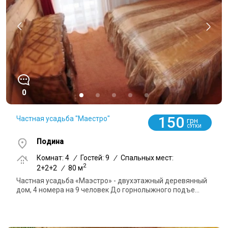
0
150
Частная усадьба "Маестро"
грн
СУТКИ
Подина
Комнат: 4
/
Гостей: 9
/
Спальных мест:
2
2+2+2
/
80 м
Частная усадьба «Маэстро» - двухэтажный деревянный
дом, 4 номера на 9 человек До горнолыжного подъе...