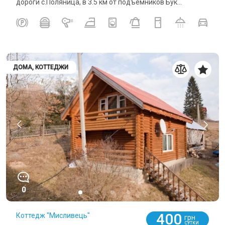
дороги с.Поляница, в 3.5 км от подъёмников Бук...
ДОМА, КОТТЕДЖИ
0
400
Коттедж "Мисливець"
грн
СУТКИ