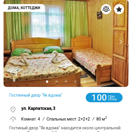
ДОМА, КОТТЕДЖИ
0
100
Гостинный двор "Як вдома"
грн
СУТКИ
ул. Карпатская, 3
2
Комнат: 4
/
Спальных мест: 2+2+2
/
80 м
Гостиный двор "Як вдома" находится около центральной