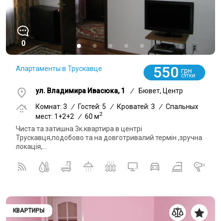
0
550
Апартаменты в Трускавце
грн
СУТКИ
ул. Владимира Ивасюка, 1
/
Бювет, Центр
Комнат: 3
/
Гостей: 5
/
Кроватей: 3
/
Спальных
2
мест: 1+2+2
/
60 м
Чиста та затишна 3к.квартира в центрі
Трускавця,подобово та на довготривалий термін ,зручна
локація,...
КВАРТИРЫ