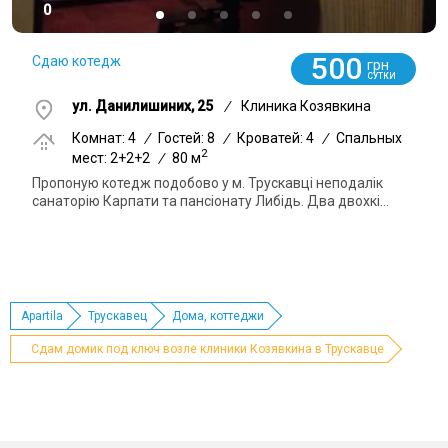
0
500
Сдаю котедж
грн
СУТКИ
ул. Данилишиних, 25
/
Клиника Козявкина
Комнат: 4
/
Гостей: 8
/
Кроватей: 4
/
Спальных
2
мест: 2+2+2
/
80 м
Пропоную котедж подобово у м. Трускавці неподалік
санаторію Карпати та пансіонату Либідь. Два двохкі...
Apartila
Трускавец
Дома, коттеджи
Сдам домик под ключ возле клиники Козявкина в Трускавце