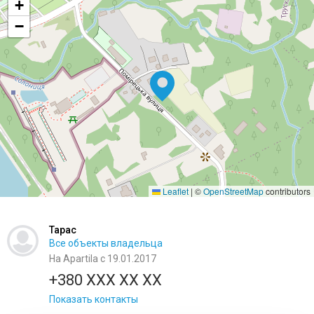
+
−
Leaflet
|
©
OpenStreetMap
contributors
Тарас
Все объекты владельца
На Apartila с 19.01.2017
+380 XXX XX XX
Показать контакты