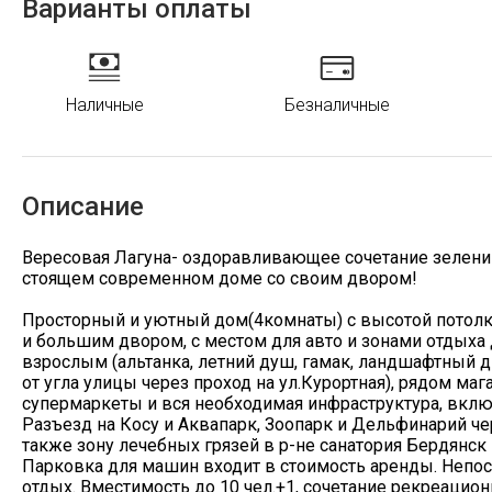
Варианты оплаты
Наличные
Безналичные
Описание
Вересовая Лагуна- оздоравливающее сочетание зелени
стоящем современном доме со своим двором!
Просторный и уютный дом(4комнаты) с высотой потол
и большим двором, с местом для авто и зонами отдыха 
взрослым (альтанка, летний душ, гамак, ландшафтный д
от угла улицы через проход на ул.Курортная), рядом маг
супермаркеты и вся необходимая инфраструктура, вклю
Разъезд на Косу и Аквапарк, Зоопарк и Дельфинарий чер
также зону лечебных грязей в р-не санатория Бердянск 
Парковка для машин входит в стоимость аренды. Непос
отдых. Вместимость до 10 чел.+1, сочетание рекреацио