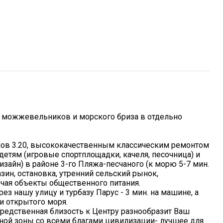
 можжевельников и морского бриза в отдельно
ков 3.20, высококачественным классическим ремонтом
детям (игровые спортплощадки, качеля, песочница) и
изайн) в районе 3-го Пляжа-песчаного (к морю 5-7 мин.
азин, остановка, утренний сельский рынок,
чая объекты общественного питания.
ез нашу улицу и турбазу Парус - 3 мин. на машине, а
и открытого моря.
редственная близость к Центру разнообразит Ваш
нной зоны со всеми благами цивилизации- лучшее для