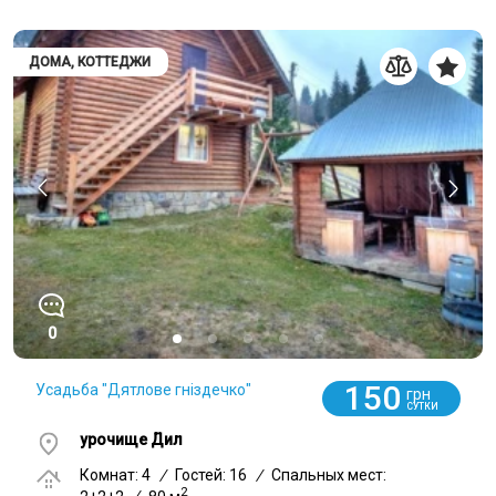
ДОМА, КОТТЕДЖИ
0
150
Усадьба "Дятлове гніздечко"
грн
СУТКИ
урочище Дил
Комнат: 4
/
Гостей: 16
/
Спальных мест:
2