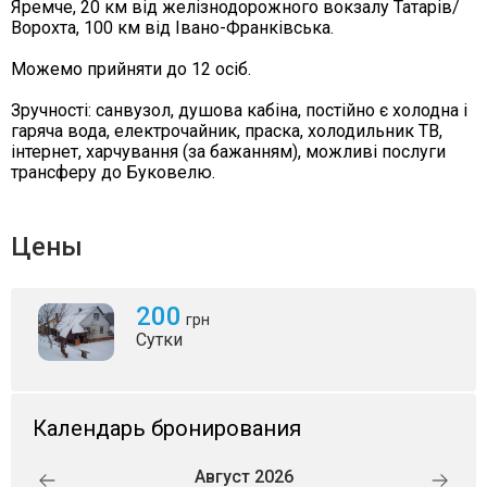
Яремче, 20 км від желізнодорожного вокзалу Татарів/
Ворохта, 100 км від Івано-Франківська.
Можемо прийняти до 12 осіб.
Зручності: санвузол, душова кабіна, постійно є холодна і
гаряча вода, електрочайник, праска, холодильник ТВ,
інтернет, харчування (за бажанням), можливі послуги
трансферу до Буковелю.
Цены
200
грн
Сутки
Календарь бронирования
Август 2026