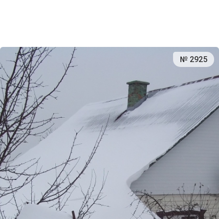
№ 2925