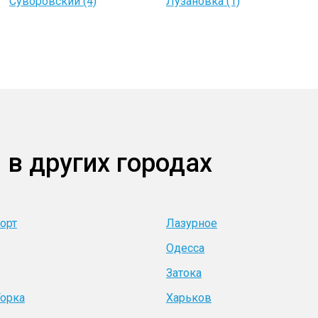
Суворовский (4)
Лузановка (1)
 в других городах
орт
Лазурное
Одесса
Затока
Горка
Харьков