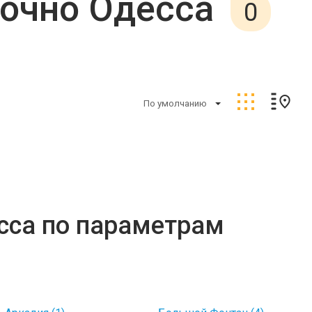
точно Одесса
0
По умолчанию
сса по параметрам