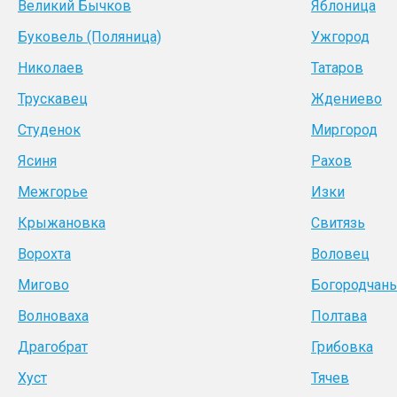
Великий Бычков
Яблоница
Буковель (Поляница)
Ужгород
Николаев
Татаров
Трускавец
Ждениево
Студенок
Миргород
Ясиня
Рахов
Межгорье
Изки
Крыжановка
Свитязь
Ворохта
Воловец
Мигово
Богородчан
Волноваха
Полтава
Драгобрат
Грибовка
Хуст
Тячев