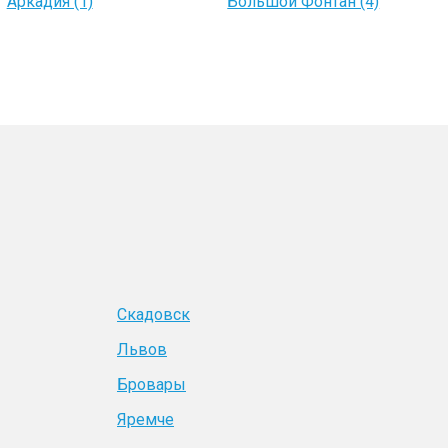
Аркадия (1)
Большой Фонтан (4)
Скадовск
Львов
Бровары
Яремче