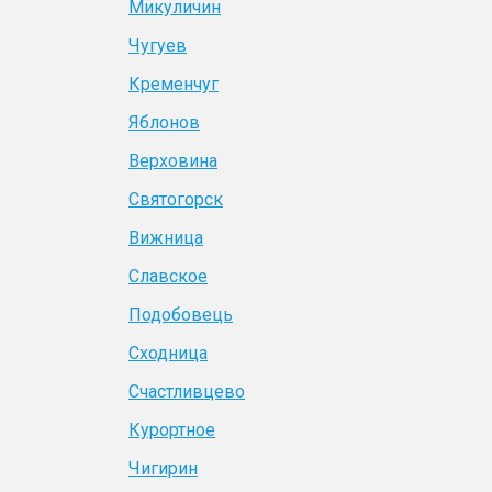
Микуличин
Чугуев
Кременчуг
Яблонов
Верховина
Святогорск
Вижница
Славское
Подобовець
Сходница
Счастливцево
Курортное
Чигирин