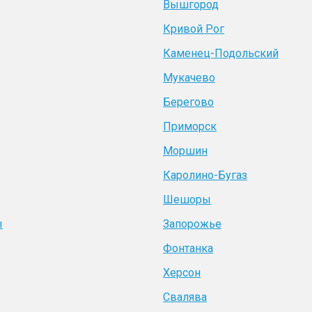
Вышгород
Кривой Рог
Каменец-Подольский
Мукачево
Берегово
Приморск
Моршин
Каролино-Бугаз
Шешоры
ы
Запорожье
Фонтанка
Херсон
Свалява