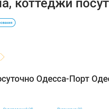
а, коттеджи посу
рования
осуточно Одесса-Порт Оде