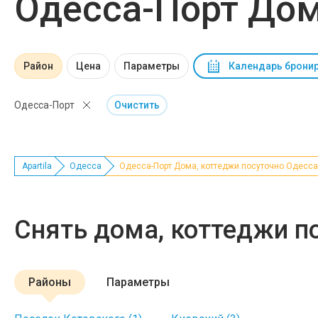
Одесса-Порт Дом
Район
Цена
Параметры
Календарь брони
Одесса-Порт
Очистить
Apartila
Одесса
Одесса-Порт Дома, коттеджи посуточно Одесса
Снять дома, коттеджи п
Районы
Параметры